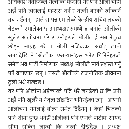
अधिकांश नेताहरूले गल्तीको महसुस गरे पनि ओली चाहीँ
अझै पनि त्यसलाई महसुस गर्न र गल्ती भएको स्वीकार्न
तयार छैनन् । हालै सम्पन्न एमालेको केन्द्रीय सचिवालयको
बैठकमै एमालेका ५ उपाध्यक्षहरूमध्ये ४ जनाले ओलीको
खुलेर आलोचना गरे र उनीहरूले ओलीलाई अब नेतृत्व
छोड्न आग्रह गरे । ओली नजिकका अर्थात् लामो
समयदेखि नै ‘ओलीका एसम्यान’हरू भनेर चिनिनेहरूले
समेत अब पार्टी निर्माणका अध्यक्ष ओलीले मार्ग प्रशस्त गर्नु
पर्ने बताएका छन् । यसले ओलीको राजनीतिक जीवनमा
ठुलो अर्थ राख्दछ ।
तर पनि ओलीमा अहंकारले यति धेरै जगडेको छ कि उनी
अझै पनि खुलेरै म नेतृत्व छोड्दिन भनिरहेका छन् । आफ्नो
आलोचना गर्नेलाई बोल्न समेत दिँदैनन् । केही चिजको
पनि सीमा हुन्छ भनेझैँ ओलीको पनि एमाले पार्टीमा सायद
सीमा सकिन लाग्यो कि जस्तो देखिँदैछ । अध्यक्ष