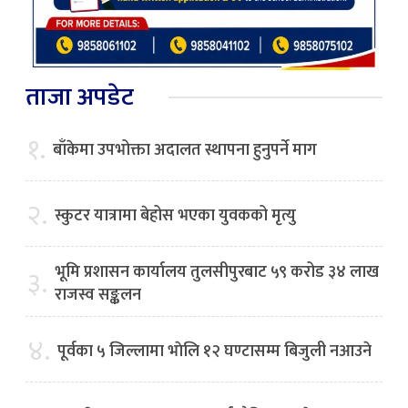
ताजा अपडेट
१.
बाँकेमा उपभोक्ता अदालत स्थापना हुनुपर्ने माग
२.
स्कुटर यात्रामा बेहोस भएका युवकको मृत्यु
भूमि प्रशासन कार्यालय तुलसीपुरबाट ५९ करोड ३४ लाख
३.
राजस्व सङ्कलन
४.
पूर्वका ५ जिल्लामा भाेलि १२ घण्टासम्म बिजुली नआउने