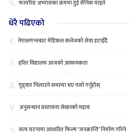
५.
फायरिङ अभ्यासका क्रममा दुई सैनिक घाइते
धेरै पढिएको
१.
नेपालगन्जबाट मेडिकल कलेजको सेवा हटाइँदै
२.
हरित विद्यालय आजको आवश्यकता
३.
गुद्द्वार चिलाउने समस्या भए यसो गर्नुहोस्
४.
अनुसन्धान प्रस्तावना लेखनको महत्व
५.
सत्य घटनामा आधारित फिल्म ‘जनक्रान्ति’ निर्माण गरिने