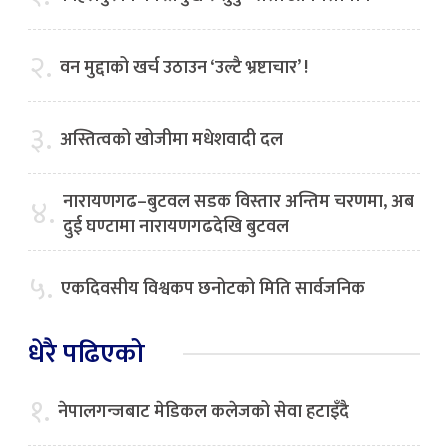
२.
वन मुद्दाको खर्च उठाउन ‘उल्टै भ्रष्टाचार’ !
३.
अस्तित्वको खोजीमा मधेशवादी दल
नारायणगढ–बुटवल सडक विस्तार अन्तिम चरणमा, अब
४.
दुई घण्टामा नारायणगढदेखि बुटवल
५.
एकदिवसीय विश्वकप छनोटको मिति सार्वजनिक
धेरै पढिएको
१.
नेपालगन्जबाट मेडिकल कलेजको सेवा हटाइँदै