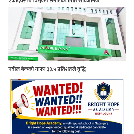
एकदिवसीय विश्वकप छनोटको मिति सार्वजनिक
नबील बैंकको नाफा ३३.५ प्रतिशतले वृद्धि