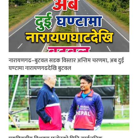
नारायणगढ–बुटवल सडक विस्तार अन्तिम चरणमा, अब दुई
घण्टामा नारायणगढदेखि बुटवल