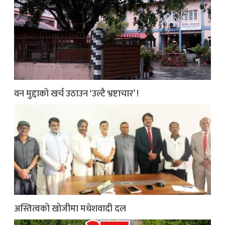
वन मुद्दाको खर्च उठाउन ‘उल्टै भ्रष्टाचार’ !
अस्तित्वको खोजीमा मधेशवादी दल