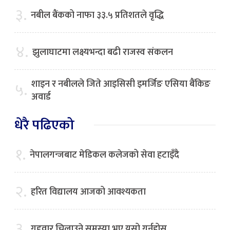
३.
नबील बैंकको नाफा ३३.५ प्रतिशतले वृद्धि
४.
झुलाघाटमा लक्ष्यभन्दा बढी राजस्व संकलन
शाइन र नबीलले जिते आइसिसी इमर्जिङ एसिया बैंकिङ
५.
अवार्ड
धेरै पढिएको
१.
नेपालगन्जबाट मेडिकल कलेजको सेवा हटाइँदै
२.
हरित विद्यालय आजको आवश्यकता
३.
गुद्द्वार चिलाउने समस्या भए यसो गर्नुहोस्