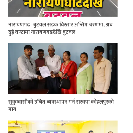
नारायणगढ–बुटवल सडक विस्तार अन्तिम चरणमा, अब
दुई घण्टामा नारायणगढदेखि बुटवल
सुकुम्वासीको उचित व्यवस्थापन गर्न रास्वपा कोहलपुरको
माग