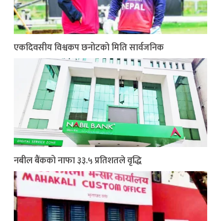
एकदिवसीय विश्वकप छनोटको मिति सार्वजनिक
नबील बैंकको नाफा ३३.५ प्रतिशतले वृद्धि