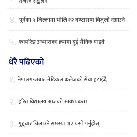
राजस्व सङ्कलन
४.
पूर्वका ५ जिल्लामा भाेलि १२ घण्टासम्म बिजुली नआउने
५.
फायरिङ अभ्यासका क्रममा दुई सैनिक घाइते
धेरै पढिएको
१.
नेपालगन्जबाट मेडिकल कलेजको सेवा हटाइँदै
२.
हरित विद्यालय आजको आवश्यकता
३.
गुद्द्वार चिलाउने समस्या भए यसो गर्नुहोस्