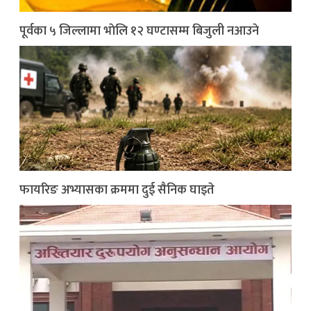
पूर्वका ५ जिल्लामा भाेलि १२ घण्टासम्म बिजुली नआउने
फायरिङ अभ्यासका क्रममा दुई सैनिक घाइते