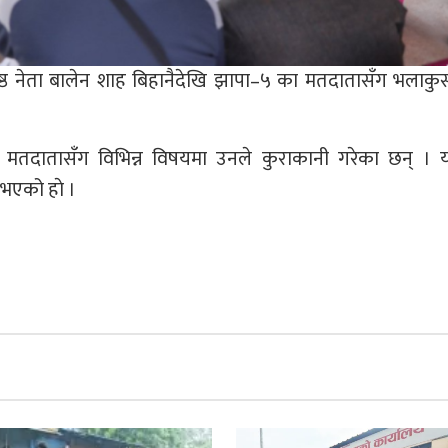
का वरिष्ठ नेता बालेन शाह बिहानैदेखि झापा–५ का मतदातासँग भलाकु
य मतदातासँग विभिन्न विषयमा उनले कुराकानी गरेका छन् । य
भएको हाे ।