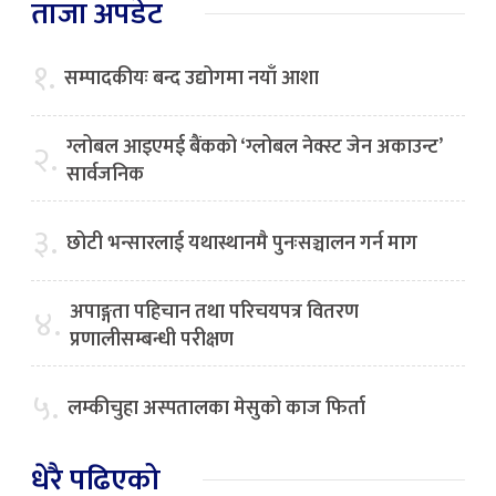
ताजा अपडेट
१.
सम्पादकीयः बन्द उद्योगमा नयाँ आशा
ग्लोबल आइएमई बैंकको ‘ग्लोबल नेक्स्ट जेन अकाउन्ट’
२.
सार्वजनिक
३.
छोटी भन्सारलाई यथास्थानमै पुनःसञ्चालन गर्न माग
अपाङ्गता पहिचान तथा परिचयपत्र वितरण
४.
प्रणालीसम्बन्धी परीक्षण
५.
लम्कीचुहा अस्पतालका मेसुको काज फिर्ता
धेरै पढिएको