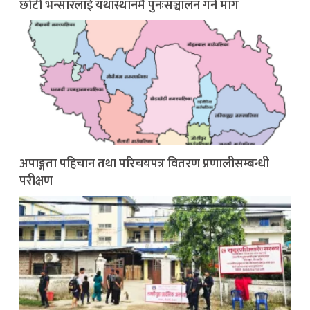
छोटी भन्सारलाई यथास्थानमै पुनःसञ्चालन गर्न माग
अपाङ्गता पहिचान तथा परिचयपत्र वितरण प्रणालीसम्बन्धी
परीक्षण