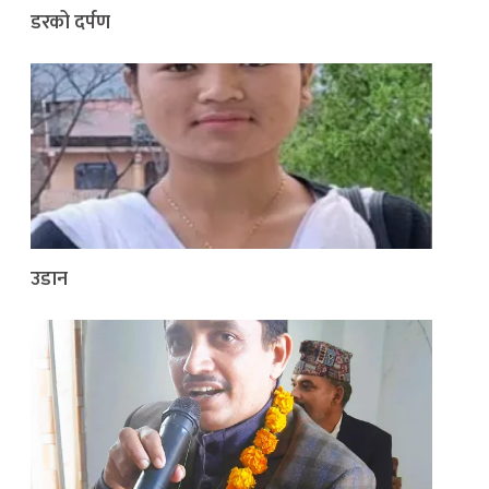
डरको दर्पण
उडान