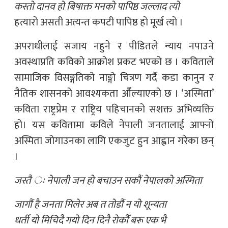
कस्तो दानव हो बिषाक्त मनको पापिष्ठ जल्लाद त्यो
हत्यारो असती अत्यन्त कपटी पापिष्ठ हो मूर्ख त्यो ।
अपराधीलाई सजाय नहुने र पीडितले न्याय नपाउने
अवस्थाप्रति कविको आक्रोश प्रकट भएको छ । कविताले
सामाजिक विसङ्गतिको नाङ्गो चित्रण गर्दै कडा कानुन र
नैतिक शासनको आवश्यकता औँल्याएको छ । ‘अस्मिता’
कविता राष्ट्रप्रेम र राष्ट्रिय पहिचानको सशक्त अभिव्यक्ति
हो। यस कवितामा कविले नेपाली जनतालाई आफ्नो
अस्मिता जोगाउनका लागि एकजुट हुन आह्वान गरेका छन्
।
जस्तै ः नेपाली जन हो बचाउन सकौं नेपालको अस्मिता
जागौं है जनता मिलेर अब त तोडौं न यो शून्यता
धर्ती यो मिचिदै गयो दिन दिनै रोकौँ बरू एक भै