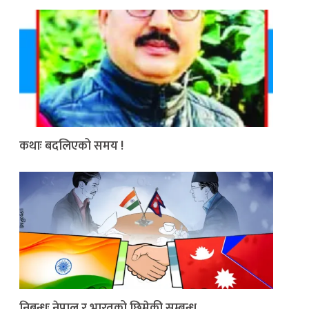
कथाः बदलिएको समय !
निबन्धः नेपाल र भारतको छिमेकी सम्बन्ध