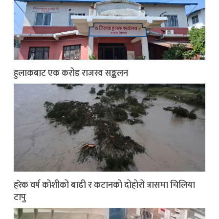
हुलाकबाट एक करोड राजस्व सङ्कलन
हरेक वर्ष कोशीको बाढी र कटानको दोहोरो त्रासमा चिलिया
टापु