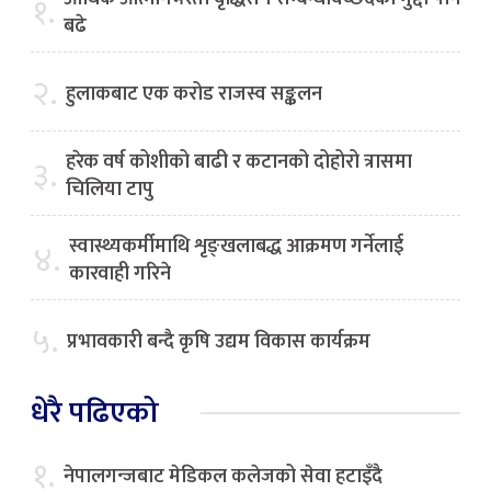
१.
बढे
२.
हुलाकबाट एक करोड राजस्व सङ्कलन
हरेक वर्ष कोशीको बाढी र कटानको दोहोरो त्रासमा
३.
चिलिया टापु
स्वास्थ्यकर्मीमाथि शृङ्खलाबद्ध आक्रमण गर्नेलाई
४.
कारवाही गरिने
५.
प्रभावकारी बन्दै कृषि उद्यम विकास कार्यक्रम
धेरै पढिएको
१.
नेपालगन्जबाट मेडिकल कलेजको सेवा हटाइँदै