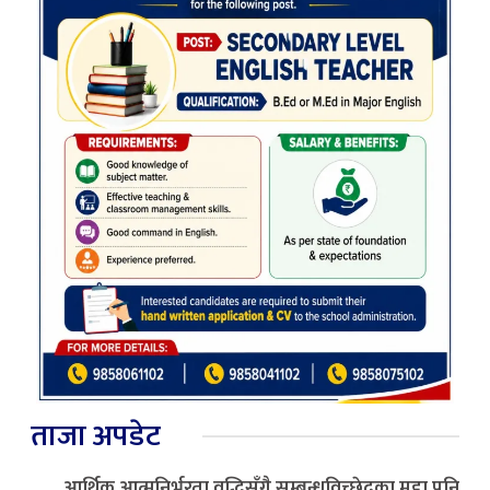
ताजा अपडेट
आर्थिक आत्मनिर्भरता वृद्धिसँगै सम्बन्धविच्छेदका मुद्दा पनि