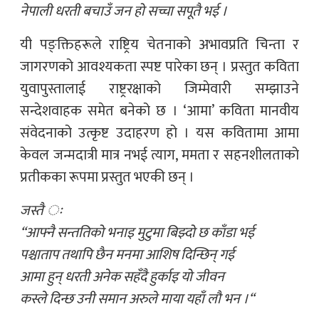
नेपाली धरती बचाउँ जन हो सच्चा सपूतै भई ।
यी पङ्क्तिहरूले राष्ट्रिय चेतनाको अभावप्रति चिन्ता र
जागरणको आवश्यकता स्पष्ट पारेका छन् । प्रस्तुत कविता
युवापुस्तालाई राष्ट्ररक्षाको जिम्मेवारी सम्झाउने
सन्देशवाहक समेत बनेको छ । ‘आमा’ कविता मानवीय
संवेदनाको उत्कृष्ट उदाहरण हो । यस कवितामा आमा
केवल जन्मदात्री मात्र नभई त्याग, ममता र सहनशीलताको
प्रतीकका रूपमा प्रस्तुत भएकी छन् ।
जस्तै ः
“आफ्नै सन्ततिको भनाइ मुटुमा बिझ्दो छ काँडा भई
पश्चाताप तथापि छैन मनमा आशिष दिन्छिन् गई
आमा हुन् धरती अनेक सहँदै हुर्काइ यो जीवन
कस्ले दिन्छ उनी समान अरुले माया यहाँ लौ भन ।“