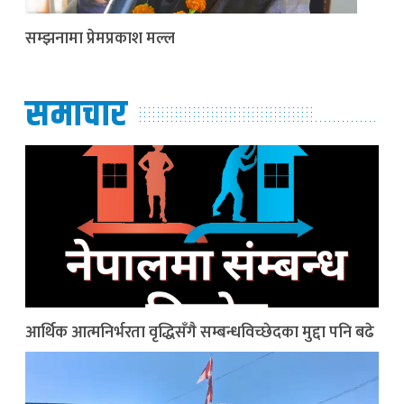
सम्झनामा प्रेमप्रकाश मल्ल
समाचार
आर्थिक आत्मनिर्भरता वृद्धिसँगै सम्बन्धविच्छेदका मुद्दा पनि बढे