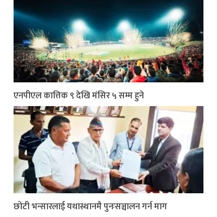
एनपीएल कात्तिक ९ देखि मंसिर ५ सम्म हुने
छोटी भन्सारलाई यथास्थानमै पुनःसञ्चालन गर्न माग