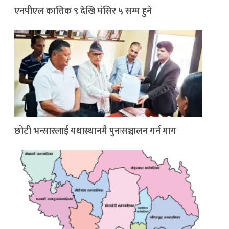
एनपीएल कात्तिक ९ देखि मंसिर ५ सम्म हुने
छोटी भन्सारलाई यथास्थानमै पुनःसञ्चालन गर्न माग