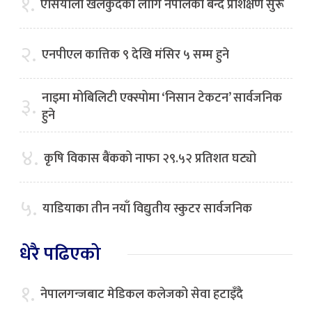
१.
एसियाली खेलकुदका लागि नेपालको बन्द प्रशिक्षण सुरू
२.
एनपीएल कात्तिक ९ देखि मंसिर ५ सम्म हुने
नाइमा मोबिलिटी एक्स्पोमा ‘निसान टेकटन’ सार्वजनिक
३.
हुने
४.
कृषि विकास बैंकको नाफा २९.५२ प्रतिशत घट्यो
५.
याडियाका तीन नयाँ विद्युतीय स्कुटर सार्वजनिक
धेरै पढिएको
१.
नेपालगन्जबाट मेडिकल कलेजको सेवा हटाइँदै