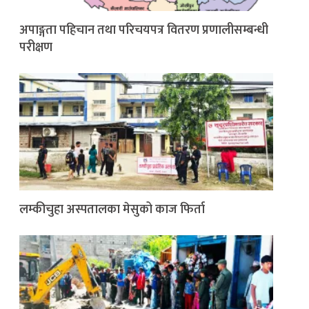
अपाङ्गता पहिचान तथा परिचयपत्र वितरण प्रणालीसम्बन्धी
परीक्षण
लम्कीचुहा अस्पतालका मेसुको काज फिर्ता