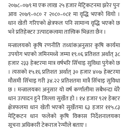
२०७८–०७९ मा एक लाख २५ हजार मेट्रिकटनमा झरेर पुनः
आव २०७९–०८० र २०८०–०८१ मा वृद्धि भएको थियो ।
धान खेती गरिएको क्षेत्रफल पनि सामान्य वृद्धि भएको छ
भने प्रतिहेक्टर उत्पादकत्वमा तात्त्विक भिन्नता छैन ।
मन्त्रालयको कृषि रणनीति तथ्यांकअनुसार कृषि कार्यमा
उपयोग भएको जमिनमध्ये जम्मा १९.०६ प्रतिशत अर्थात् ३८
हजार २३३ हेक्टरमा मात्र वर्षभरि सिँचाइ सुविधा पुगेको छ
। त्यसको १५.१६ प्रतिशत अर्थात् ३० हजार ४०७ हेक्टरमा
मौसमी सिँचाइ गरी ३४.२२ प्रतिशतमा मात्रै सिँचाइ सुविधा
छ । मन्त्रालयका अनुसार यो वर्ष कर्णालीमा सबैभन्दा धेरै
धान उत्पादन हुने जिल्ला सुर्खेत हो । १४ हजार ९२१ हेक्टर
क्षेत्रफलमा धान खेती भएको सुर्खेतमा ६३ हजार ११५.८३
मेट्रिकटन धान फलेको कृषि विकास निर्देशनालयका
सूचना अधिकारी टेकराज रेग्मीले बताए ।