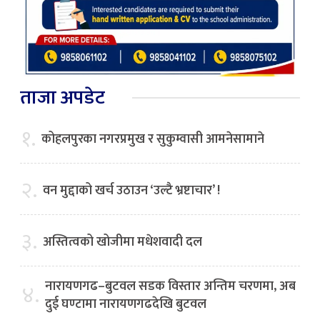
ताजा अपडेट
१.
कोहलपुरका नगरप्रमुख र सुकुम्वासी आमनेसामाने
२.
वन मुद्दाको खर्च उठाउन ‘उल्टै भ्रष्टाचार’ !
३.
अस्तित्वको खोजीमा मधेशवादी दल
नारायणगढ–बुटवल सडक विस्तार अन्तिम चरणमा, अब
४.
दुई घण्टामा नारायणगढदेखि बुटवल