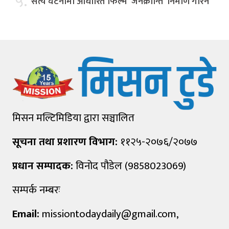
५.
सत्य घटनामा आधारित फिल्म ‘जनक्रान्ति’ निर्माण गरिने
मिसन मल्टिमिडिया द्वारा सञ्चालित
सूचना तथा प्रशारण विभाग:
११२५-२०७६/२०७७
प्रधान सम्पादक:
विनोद पौडेल (9858023069)
सम्पर्क नम्बरः
Email:
missiontodaydaily@gmail.com
,