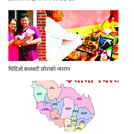
भिडिओ कलबाटै छोराको न्वारान