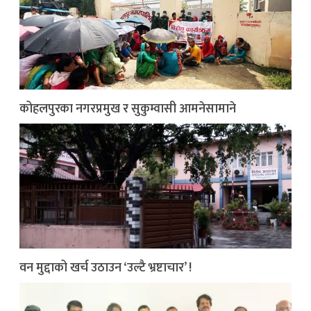
कोहलपुरका नगरप्रमुख र सुकुम्वासी आमनेसामाने
वन मुद्दाको खर्च उठाउन ‘उल्टै भ्रष्टाचार’ !