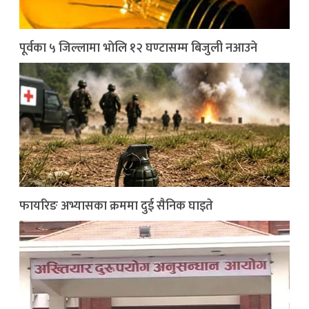
पूर्वका ५ जिल्लामा भाेलि १२ घण्टासम्म बिजुली नआउने
फायरिङ अभ्यासका क्रममा दुई सैनिक घाइते