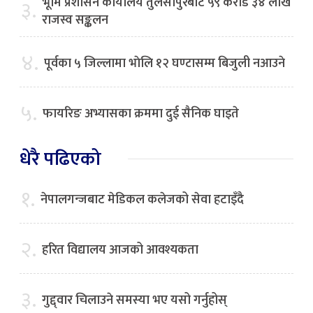
भूमि प्रशासन कार्यालय तुलसीपुरबाट ५९ करोड ३४ लाख
३.
राजस्व सङ्कलन
४.
पूर्वका ५ जिल्लामा भाेलि १२ घण्टासम्म बिजुली नआउने
५.
फायरिङ अभ्यासका क्रममा दुई सैनिक घाइते
धेरै पढिएको
१.
नेपालगन्जबाट मेडिकल कलेजको सेवा हटाइँदै
२.
हरित विद्यालय आजको आवश्यकता
३.
गुद्द्वार चिलाउने समस्या भए यसो गर्नुहोस्