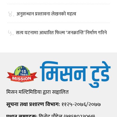
४.
अनुसन्धान प्रस्तावना लेखनको महत्व
५.
सत्य घटनामा आधारित फिल्म ‘जनक्रान्ति’ निर्माण गरिने
मिसन मल्टिमिडिया द्वारा सञ्चालित
सूचना तथा प्रशारण विभाग:
११२५-२०७६/२०७७
प्रधान सम्पादक:
विनोद पौडेल (9858023069)