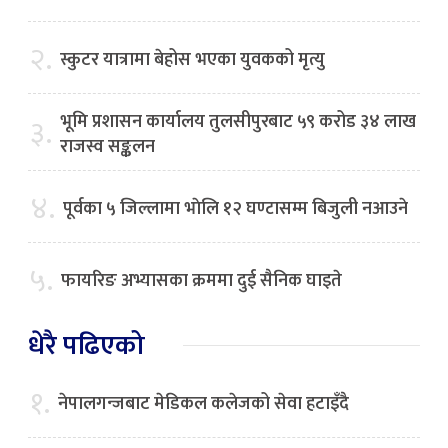
२.
स्कुटर यात्रामा बेहोस भएका युवकको मृत्यु
भूमि प्रशासन कार्यालय तुलसीपुरबाट ५९ करोड ३४ लाख
३.
राजस्व सङ्कलन
४.
पूर्वका ५ जिल्लामा भाेलि १२ घण्टासम्म बिजुली नआउने
५.
फायरिङ अभ्यासका क्रममा दुई सैनिक घाइते
धेरै पढिएको
१.
नेपालगन्जबाट मेडिकल कलेजको सेवा हटाइँदै