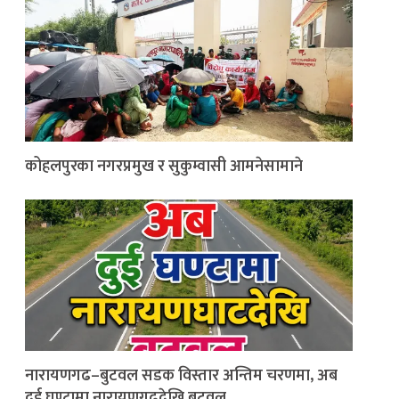
कोहलपुरका नगरप्रमुख र सुकुम्वासी आमनेसामाने
नारायणगढ–बुटवल सडक विस्तार अन्तिम चरणमा, अब
दुई घण्टामा नारायणगढदेखि बुटवल