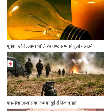
पूर्वका ५ जिल्लामा भाेलि १२ घण्टासम्म बिजुली नआउने
फायरिङ अभ्यासका क्रममा दुई सैनिक घाइते