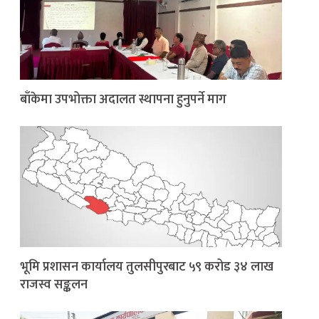
बाँकेमा उपभोक्ता अदालत स्थापना हुनुपर्ने माग
भूमि प्रशासन कार्यालय तुलसीपुरबाट ५९ करोड ३४ लाख
राजस्व सङ्कलन