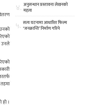
अनुसन्धान प्रस्तावना लेखनको
४.
महत्व
 वितरण
सत्य घटनामा आधारित फिल्म
५.
‘जनक्रान्ति’ निर्माण गरिने
ो उनको
गरिएको
ो उनले
गरिएको
ानकारी
तरतर्फ
क तहमा
ो हो ।