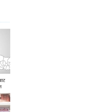
बाट
न