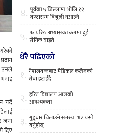
पूर्वका ५ जिल्लामा भाेलि १२
४.
घण्टासम्म बिजुली नआउने
फायरिङ अभ्यासका क्रममा दुई
५.
सैनिक घाइते
 गरेको
धेरै पढिएको
प्रदान
को उनले
नेपालगन्जबाट मेडिकल कलेजको
१.
ो भनाइ
सेवा हटाइँदै
हरित विद्यालय आजको
२.
न गर्दै
आवश्यकता
ुडेलाई
गुद्द्वार चिलाउने समस्या भए यसो
३.
२१ जना
गर्नुहोस्
री दिए