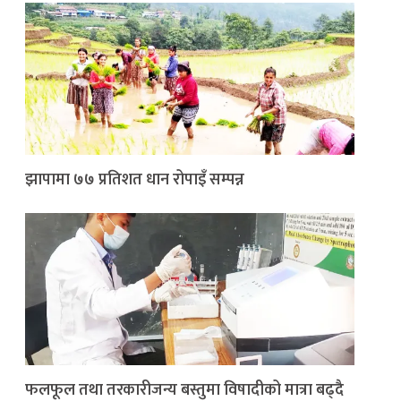
झापामा ७७ प्रतिशत धान रोपाइँ सम्पन्न
फलफूल तथा तरकारीजन्य बस्तुमा विषादीको मात्रा बढ्दै