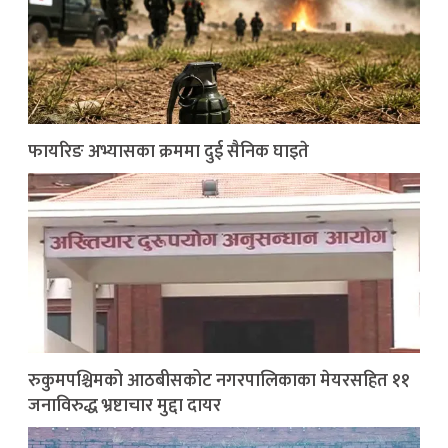
फायरिङ अभ्यासका क्रममा दुई सैनिक घाइते
रुकुमपश्चिमको आठबीसकोट नगरपालिकाका मेयरसहित ११
जनाविरुद्ध भ्रष्टाचार मुद्दा दायर