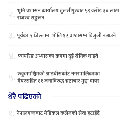
भूमि प्रशासन कार्यालय तुलसीपुरबाट ५९ करोड ३४ लाख
२.
राजस्व सङ्कलन
३.
पूर्वका ५ जिल्लामा भाेलि १२ घण्टासम्म बिजुली नआउने
४.
फायरिङ अभ्यासका क्रममा दुई सैनिक घाइते
रुकुमपश्चिमको आठबीसकोट नगरपालिकाका
५.
मेयरसहित ११ जनाविरुद्ध भ्रष्टाचार मुद्दा दायर
धेरै पढिएको
१.
नेपालगन्जबाट मेडिकल कलेजको सेवा हटाइँदै