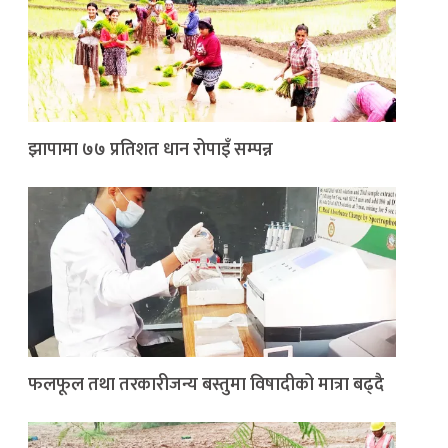
झापामा ७७ प्रतिशत धान रोपाइँ सम्पन्न
फलफूल तथा तरकारीजन्य बस्तुमा विषादीको मात्रा बढ्दै