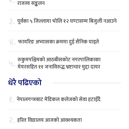
राजस्व सङ्कलन
३.
पूर्वका ५ जिल्लामा भाेलि १२ घण्टासम्म बिजुली नआउने
४.
फायरिङ अभ्यासका क्रममा दुई सैनिक घाइते
रुकुमपश्चिमको आठबीसकोट नगरपालिकाका
५.
मेयरसहित ११ जनाविरुद्ध भ्रष्टाचार मुद्दा दायर
धेरै पढिएको
१.
नेपालगन्जबाट मेडिकल कलेजको सेवा हटाइँदै
२.
हरित विद्यालय आजको आवश्यकता