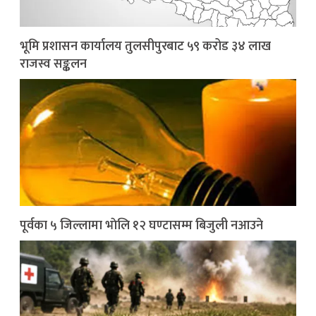
भूमि प्रशासन कार्यालय तुलसीपुरबाट ५९ करोड ३४ लाख
राजस्व सङ्कलन
पूर्वका ५ जिल्लामा भाेलि १२ घण्टासम्म बिजुली नआउने