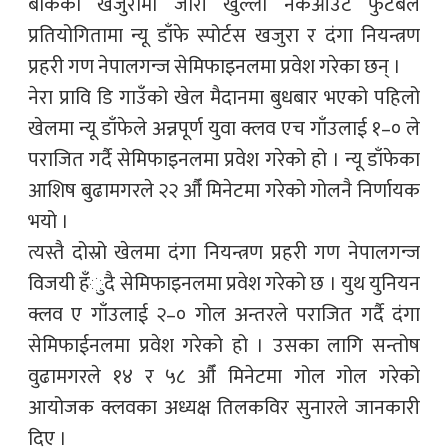
बाँकेको खजुरामा जारी खुल्ला नकआउट फुटबल
प्रतियोगितामा न्यू डाँफे स्पोर्टस खजुरा र दंगा नियन्त्रण
प्रहरी गण नेपालगन्ज सेमिफाइनलमा प्रवेश गरेका छन् ।
नेरा प्रावि डि गाउँको खेल मैदानमा बुधबार भएको पहिलो
खेलमा न्यू डाँफेले अन्नपूर्ण युवा क्लव एच गाँउलाई १–० ले
पराजित गर्दै सेमिफाइनलमा प्रवेश गरेको हो । न्यू डाँफेका
आशिष बुढामगरले २२ औँ मिनेटमा गरेको गोलनै निर्णायक
भयो ।
त्यस्तै दोस्रो खेलमा दंगा नियन्त्रण प्रहरी गण नेपालगन्ज
विजयी हँुदै सेमिफाइनलमा प्रवेश गरेको छ । युथ युनियन
क्लव ए गाँउलाई २–० गोल अन्तरले पराजित गर्दै दंगा
सेमिफाईनलमा प्रवेश गरेको हो । उसका लागि सन्तोष
वुढामगरले १४ र ५८ औँ मिनेटमा गोल गोल गरेको
आयोजक क्लवका अध्यक्ष तिलकविर सुनारले जानकारी
दिए ।