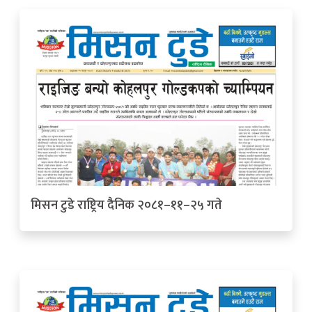
मिसन टुडे राष्ट्रिय दैनिक २०८१–११–२५ गते