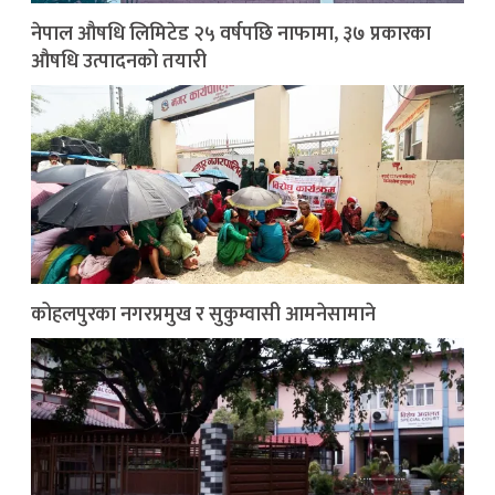
नेपाल औषधि लिमिटेड २५ वर्षपछि नाफामा, ३७ प्रकारका
औषधि उत्पादनको तयारी
कोहलपुरका नगरप्रमुख र सुकुम्वासी आमनेसामाने