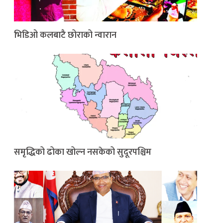
भिडिओ कलबाटै छोराको न्वारान
समृद्धिको ढोका खोल्न नसकेको सुदूरपश्चिम