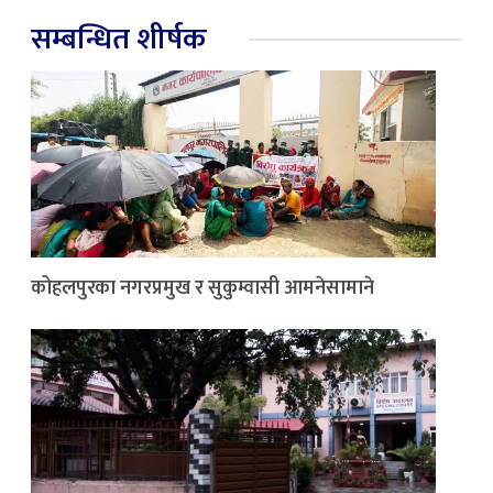
सम्बन्धित शीर्षक
कोहलपुरका नगरप्रमुख र सुकुम्वासी आमनेसामाने