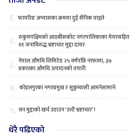
ताजा अपडेट
१.
फायरिङ अभ्यासका क्रममा दुई सैनिक घाइते
रुकुमपश्चिमको आठबीसकोट नगरपालिकाका मेयरसहित
२.
११ जनाविरुद्ध भ्रष्टाचार मुद्दा दायर
नेपाल औषधि लिमिटेड २५ वर्षपछि नाफामा, ३७
३.
प्रकारका औषधि उत्पादनको तयारी
४.
कोहलपुरका नगरप्रमुख र सुकुम्वासी आमनेसामाने
५.
वन मुद्दाको खर्च उठाउन ‘उल्टै भ्रष्टाचार’ !
धेरै पढिएको