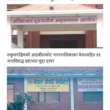
रुकुमपश्चिमको आठबीसकोट नगरपालिकाका मेयरसहित ११
जनाविरुद्ध भ्रष्टाचार मुद्दा दायर