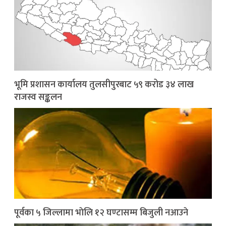
भूमि प्रशासन कार्यालय तुलसीपुरबाट ५९ करोड ३४ लाख
राजस्व सङ्कलन
पूर्वका ५ जिल्लामा भाेलि १२ घण्टासम्म बिजुली नआउने