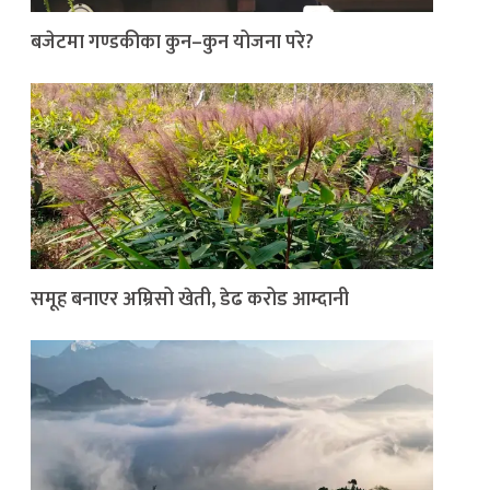
बजेटमा गण्डकीका कुन–कुन योजना परे?
समूह बनाएर अम्रिसो खेती, डेढ करोड आम्दानी