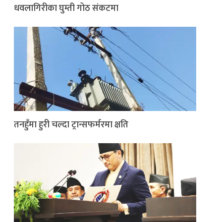
धवलागिरीका घुम्ती गोठ संकटमा
तनहुँमा हुरी चल्दा ट्रान्सफर्मरमा क्षति