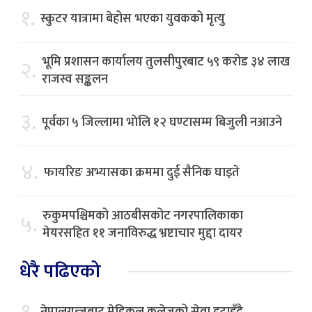
१.
स्कुटर यात्रामा बेहोस भएका युवकको मृत्यु
भूमि प्रशासन कार्यालय तुलसीपुरबाट ५९ करोड ३४ लाख
२.
राजस्व सङ्कलन
३.
पूर्वका ५ जिल्लामा भाेलि १२ घण्टासम्म बिजुली नआउने
४.
फायरिङ अभ्यासका क्रममा दुई सैनिक घाइते
रुकुमपश्चिमको आठबीसकोट नगरपालिकाका
५.
मेयरसहित ११ जनाविरुद्ध भ्रष्टाचार मुद्दा दायर
धेरै पढिएको