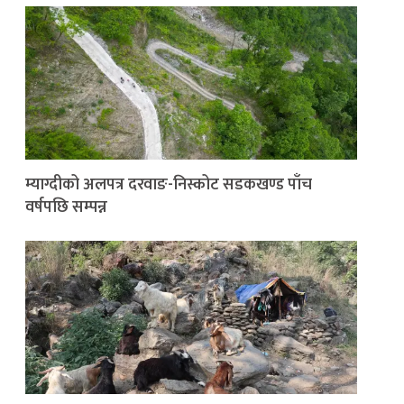
म्याग्दीको अलपत्र दरवाङ-निस्कोट सडकखण्ड पाँच
वर्षपछि सम्पन्न