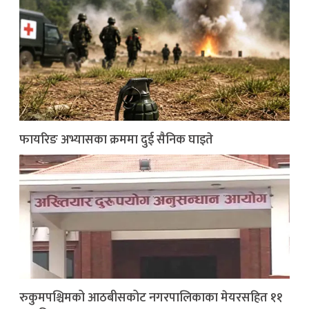
फायरिङ अभ्यासका क्रममा दुई सैनिक घाइते
रुकुमपश्चिमको आठबीसकोट नगरपालिकाका मेयरसहित ११