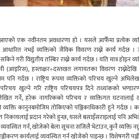
मा आएको एक नवीनतम अवधारणा हो । यसले आफैँमा प्रत्येक व्य
्र आधारित नभई व्यक्तिको जैविक विवरण राख्ने कार्य गर्दछ ।
सकिने गरी विद्युतीय तस्बिर राख्ने कार्य गर्दछ । यति मात्र होइन व्य
नी (आइरिस), हस्ताक्षर÷दस्तखत लगायतका विवरण राख्नेदेखि
पनि गर्दछ । राष्ट्रिय रूपमा व्यक्तिको परिचय खुल्ने अभिलेख र
रिचय खुल्ने गरि राष्ट्रिय परिचयपत्र दिने तथ्यांकको भण्डारण 
ेखित गर्ने, हरेक नागरिकको परिचय र व्यक्तिगत घटनालाई दर
ने व्यक्ति कानुनबमोजिम तोकिएको पञ्जिकाधिकारी हुने गर्दछ । क
्धित निकायलाई प्रदान गरेको हुन्छ, यसले बसाइँसराइलाई पनि अभ
 व्यवस्थित गर्न, खोजेको बेला सूचना सजिलै भेटाउन, कुनै व्यक्ति नछु
र पञ्जीकरण कार्यलाई व्यवस्थित गर्न खोजेको पाइन्छ । विशेषगरी पञ