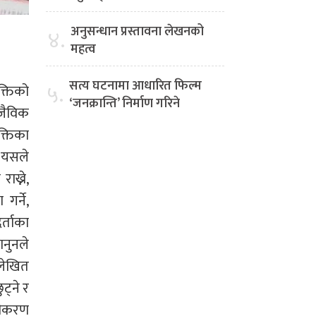
अनुसन्धान प्रस्तावना लेखनको
४.
महत्व
सत्य घटनामा आधारित फिल्म
५.
क्तिको
‘जनक्रान्ति’ निर्माण गरिने
 जैविक
क्तिका
 यसले
ाख्ने,
गर्ने,
्ताका
ानुनले
िलेखित
ट्ने र
्जीकरण