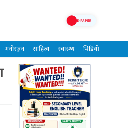
E-PAPER
मनोरञ्जन
साहित्य
स्वास्थ्य
भिडियो
ा