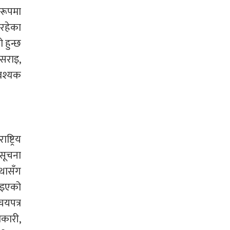
 रूपमा
 रहेका
 हुन्छ
ँसराइ,
आवश्यक
्ट्रिय
 सूचना
्थासँग
नाइएको
चयपत्र
िकारी,