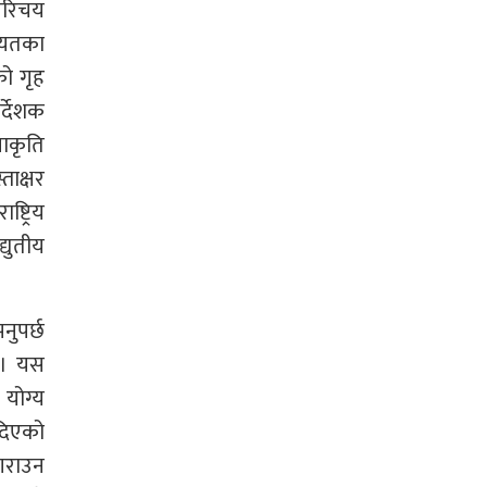
 परिचय
गायतका
को गृह
र्देशक
खाकृति
ताक्षर
्ट्रिय
्युतीय
नुपर्छ
छ । यस
 योग्य
 दिएको
 गराउन