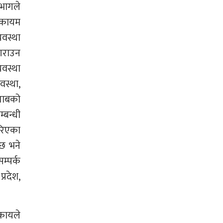
िभागले
र कायम
यवस्था
 गराउन
वस्था
वस्था,
िताबको
्बन्धी
रिएका
ेछ भने
म्पर्क
्रदेश,
िकायले