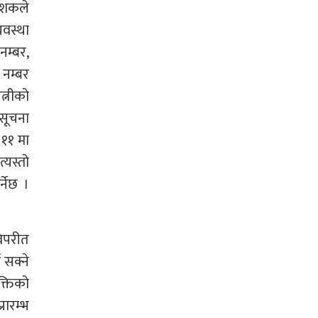
देशकले
्यवस्था
नम्बर,
 नम्बर
त्नीको
 सूचना
 ११ मा
्यस्तो
नेछ ।
विपरीत
 सक्ने
क्तिको
रारम्भ