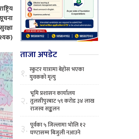
्ट्रिय
 सूचना
रक्षा
वश्यक)
ताजा अपडेट
स्कुटर यात्रामा बेहोस भएका
१.
युवकको मृत्यु
भूमि प्रशासन कार्यालय
२.
तुलसीपुरबाट ५९ करोड ३४ लाख
राजस्व सङ्कलन
पूर्वका ५ जिल्लामा भाेलि १२
३.
घण्टासम्म बिजुली नआउने