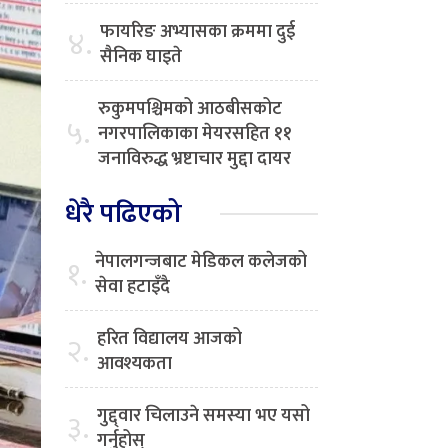
फायरिङ अभ्यासका क्रममा दुई
४.
सैनिक घाइते
रुकुमपश्चिमको आठबीसकोट
५.
नगरपालिकाका मेयरसहित ११
जनाविरुद्ध भ्रष्टाचार मुद्दा दायर
धेरै पढिएको
नेपालगन्जबाट मेडिकल कलेजको
१.
सेवा हटाइँदै
हरित विद्यालय आजको
२.
आवश्यकता
गुद्द्वार चिलाउने समस्या भए यसो
३.
गर्नुहोस्