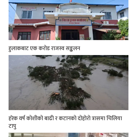
हुलाकबाट एक करोड राजस्व सङ्कलन
हरेक वर्ष कोशीको बाढी र कटानको दोहोरो त्रासमा चिलिया
टापु