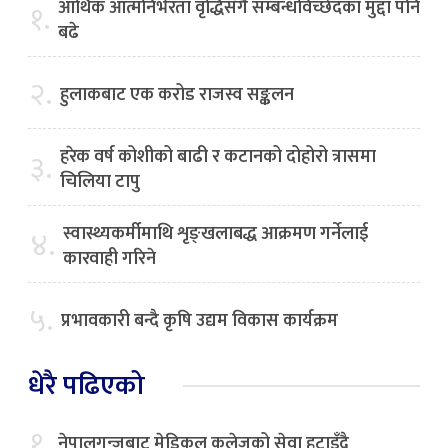
आर्थिक आत्मनिर्भरता वृद्धिसँगै सम्बन्धविच्छेदका मुद्दा पनि
१.
बढे
२.
हुलाकबाट एक करोड राजस्व सङ्कलन
हरेक वर्ष कोशीको बाढी र कटानको दोहोरो त्रासमा
३.
चिलिया टापु
स्वास्थ्यकर्मीमाथि शृङ्खलाबद्ध आक्रमण गर्नेलाई
४.
कारवाही गरिने
५.
प्रभावकारी बन्दै कृषि उद्यम विकास कार्यक्रम
धेरै पढिएको
१.
नेपालगन्जबाट मेडिकल कलेजको सेवा हटाइँदै