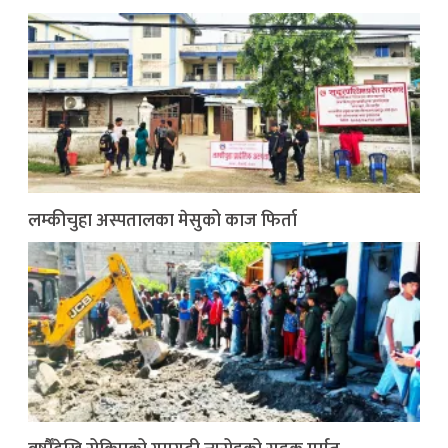
लम्कीचुहा अस्पतालका मेसुको काज फिर्ता