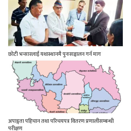
छोटी भन्सारलाई यथास्थानमै पुनःसञ्चालन गर्न माग
अपाङ्गता पहिचान तथा परिचयपत्र वितरण प्रणालीसम्बन्धी
परीक्षण