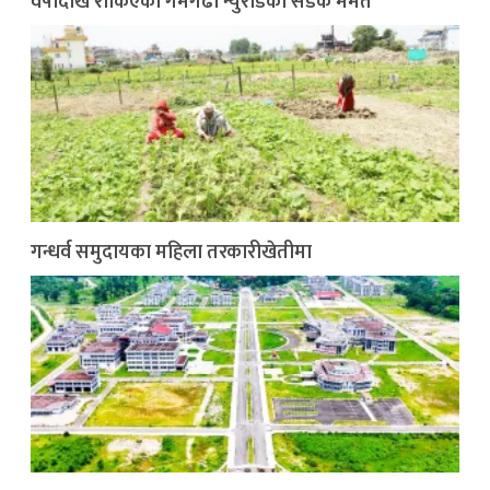
वर्षौँदेखि रोकिएको गमगढी न्युरोडको सडक मर्मत
गन्धर्व समुदायका महिला तरकारीखेतीमा