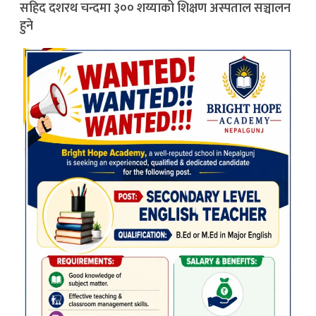
सहिद दशरथ चन्दमा ३०० शय्याको शिक्षण अस्पताल सञ्चालन
हुने