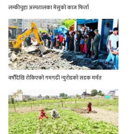
लम्कीचुहा अस्पतालका मेसुको काज फिर्ता
वर्षौँदेखि रोकिएको गमगढी न्युरोडको सडक मर्मत