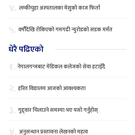
४.
लम्कीचुहा अस्पतालका मेसुको काज फिर्ता
५.
वर्षौँदेखि रोकिएको गमगढी न्युरोडको सडक मर्मत
धेरै पढिएको
१.
नेपालगन्जबाट मेडिकल कलेजको सेवा हटाइँदै
२.
हरित विद्यालय आजको आवश्यकता
३.
गुद्द्वार चिलाउने समस्या भए यसो गर्नुहोस्
४.
अनुसन्धान प्रस्तावना लेखनको महत्व