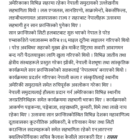
अमेरिकाका विभिन्न सहरमा रहेका नेपाली समुदायको उल्लेखनीय
सहभागिता थियो । लस एन्जलस, सानडिएगो, साक्रामेन्टो, बेकर्सफिल्ड,
लङबीचलगायत आसपासका राज्य र सहरबाट नेपालीहरू उत्सवमा
सहभागी हुन सान फ्रान्सिस्को पुगेका थिए ।
सान फ्रान्सिस्को सिटी हलबाटबाट सुरु भएको नेपाल डे परेड
एम्बार्काडेरो प्लाजासम्म करिब १।६ माइल दूरीमा सञ्चालन गरिएको थियो
। परेड अवधिभर सहरको मुख्य क्षेत्र मार्केट स्ट्रिटमा सवारी आवागमन
बन्द गरी पैदलयात्रुका लागि खुला गरिएको थियो । विभिन्न जातीय तथा
क्षेत्रीय संस्थाहरूले प्रस्तुत गरेका झाँकी, नेपाली वेशभूषा तथा सांस्कृतिक
कार्यक्रमले सान फ्रान्सिस्कोको सडकलाई ‘नेपालमय’ बनाएको थियो ।
कार्यक्रममा प्रदर्शन गरिएका नेपाली कला र संस्कृतिलाई स्थानीय
अमेरिकी समुदायले समेत रुचिपूर्वक अवलोकन गरेका थिए ।
नेपाली समुदायलाई हौसला प्रदान गर्न अमेरिकाका विभिन्न स्थानीय
जनप्रतिनिधिहरू समेत कार्यक्रममा सहभागी भएका थिए । कार्यक्रमको
आकर्षण पञ्चकन्या, पञ्चेबाजा, शङ्खध्वनि, कुमारी, धिमे तथा लाखे नाच
रहेका थिए । उत्सवमा सान फ्रान्सिस्कोस्थित विभिन्न देशका महावाणिज्य
दूतावासका कूटनीतिक अधिकारी, बे एरियाका मेयर तथा सिटी
काउन्सिल सदस्यहरूको समेत सहभागिता रहेको एनआरएनए
क्यालिफोर्नियाका सचिव कैलाश केसीले जानकारी दिए ।
रासस