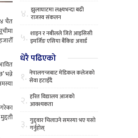
झुलाघाटमा लक्ष्यभन्दा बढी
४.
राजस्व संकलन
१४ चैत
सूचीमा
शाइन र नबीलले जिते आइसिसी
५.
हजारौँ
इमर्जिङ एसिया बैंकिङ अवार्ड
धेरै पढिएको
्भावित
नेपालगन्जबाट मेडिकल कलेजको
 भन्ने
१.
सेवा हटाइँदै
समस्या
हरित विद्यालय आजको
२.
आवश्यकता
 गरेका
ुद्दती
गुद्द्वार चिलाउने समस्या भए यसो
३.
गर्नुहोस्