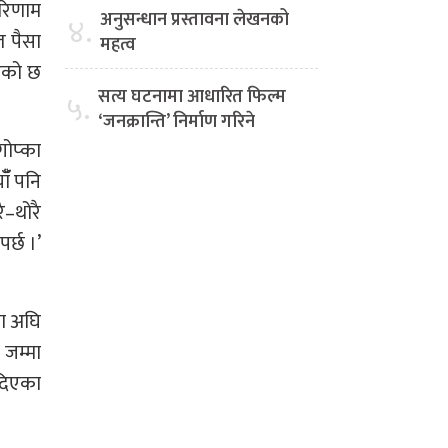
परिणाम
अनुसन्धान प्रस्तावना लेखनको
४.
त पैसा
महत्व
ाएको छ
सत्य घटनामा आधारित फिल्म
५.
‘जनक्रान्ति’ निर्माण गरिने
गोप्का
ँँ पनि
ै–थोरै
र्छ ।’
मा अघि
 जम्मा
 दिएका