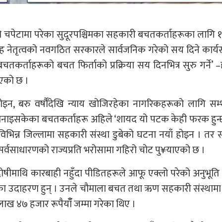
ो चपेटामा परेका सुदूरपश्चिमका सहकारी बचतकर्ताहरूका लागि 
शाह नेतृत्वको नवगठित सरकारले सार्वजनिक गरेको सय दिने कार्य
कर्ताहरूको बचत फिर्ताको प्रक्रिया सय दिनभित्र सुरु गर्ने’ –
एको छ ।
होइन, बरु वर्षौँदेखि न्याय खोजिरहेका नागरिकहरूको लागि सम
बनाइसकेका बचतकर्ताहरू अहिले ‘शायद यो पटक केही फरक हुन्छ’
विभिन्न जिल्लामा सहकारी संस्था डुबेको घटना नयाँ होइन । तर 
र्वसाधारणको राज्यप्रति भरोसामा गहिरो चोट पु¥याएको छ ।
 दोषीमाथि कारबाही नहुँदा पीडितहरूले आफू एक्लो परेको अनुभूति
ा उदाहरण हुन् । उनले चौमाला बचत तथा ऋण सहकारी संस्थामा म
लाख ४७ हजार रूपैयाँँ जम्मा गरेका थिए ।