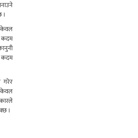
बनाउने
छ ।
 केवल
्ण कदम
कानुनी
मा कदम
न गरेर
ो केवल
कारले
क्छ ।