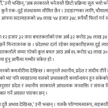
ौँ,’ उनी भन्छिन्, ‘अब सरकारले भनेजस्तै छिटो प्रक्रिया सुरु भयो भन
ट कुनै एक–दुई संस्थासम्म सीमित छैन । उदाहरणका लागि, चौमा
आफ्ना सदस्यहरूको ४७ लाख ५४ हजार ३४८ रूपैयाँँ फिर्ता गर्न
चिमका १२ हजार ३२ जना बचतकर्ताको एक अर्ब ३२ करोड ३७ लाख ३
ांक झनै चिन्ताजनक छ । प्रदेशभर दर्ता रहेका सहकारीहरूमा दुई ल
तकर्ताले जम्मा गरेको कूल बचत आठ अर्ब १६ करोड ४३ लाख ३०
ा हुनु आफैँमा गम्भीर संकेत हो ।
नको कमजोरीमा देखिन्छ । कानुनले स्थानीय, प्रदेश र संघीय तीन
ए पनि व्यवहारमा यसको प्रभावकारी कार्यान्वयन हुन सकेको 
ा अनुसार प्रदेश र स्थानीय सरकारले आवश्यक जनशक्ति र संयन्त्र
ोबार गर्ने अवसर पाएका छन् ।
मता दुवै अभाव देखिन्छ,’ उनी भन्छन् । यसकै परिणामस्वरूप, सहकार