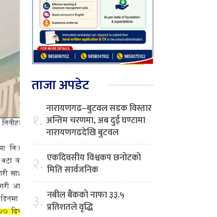
ताजा अपडेट
नारायणगढ–बुटवल सडक विस्तार
१.
अन्तिम चरणमा, अब दुई घण्टामा
नारायणगढदेखि बुटवल
एकदिवसीय विश्वकप छनोटको
२.
मिति सार्वजनिक
नबील बैंकको नाफा ३३.५
३.
प्रतिशतले वृद्धि