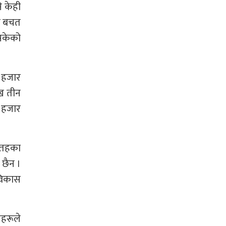
े केही
ला बचत
 सकेको
४ हजार
ाख तीन
 हजार
ै तहका
छैन ।
 विकास
ीहरूले