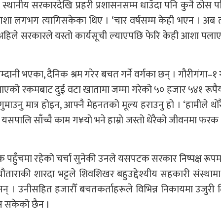
। स्थानीय सरकारदेखि प्रहरी प्रशासनसम्म धाउँदा पनि कुनै ठोस 
आशा लगभग त्यागिसकेका थिए । ‘चार वर्षसम्म केही भएन । अब 
र अहिले सरकारले यस्तो कार्यसूची ल्याएपछि फेरि केही आशा पल
्दानी भएका, दैनिक श्रम गरेर बचत गर्ने वर्गका छन् । गौरीगंगा–१ 
एको रकमबाट दुई वटा खातामा जम्मा गरेको ५० हजार ५४१ रूपैया
ाउनु मात्र होइन, आफ्नै मेहनतको मूल्य हराउनु हो । ‘हामीले थोर
 यसपालि साँच्चै काम ग¥यो भने हाम्रो जस्तो धेरैको जीवनमा फरक प
क पहुँचमा रहेको चर्चा सुनेकी उनले यसपटक सरकार निष्पक्ष रूप
चौताराकी शारदा भट्टले शिवशिखर बहुउद्देश्यीय सहकारी संस्थामा
छैनन् । उनीसहित हजारौँ बचतकर्ताहरूले विभिन्न निकायमा उजुरी
ुन सकेको छैन ।