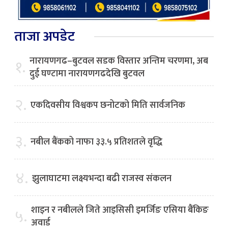
ताजा अपडेट
नारायणगढ–बुटवल सडक विस्तार अन्तिम चरणमा, अब
१.
दुई घण्टामा नारायणगढदेखि बुटवल
२.
एकदिवसीय विश्वकप छनोटको मिति सार्वजनिक
३.
नबील बैंकको नाफा ३३.५ प्रतिशतले वृद्धि
४.
झुलाघाटमा लक्ष्यभन्दा बढी राजस्व संकलन
शाइन र नबीलले जिते आइसिसी इमर्जिङ एसिया बैंकिङ
५.
अवार्ड