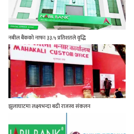
नबील बैंकको नाफा ३३.५ प्रतिशतले वृद्धि
झुलाघाटमा लक्ष्यभन्दा बढी राजस्व संकलन