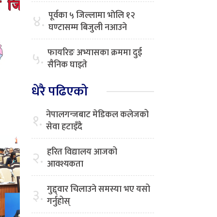
पूर्वका ५ जिल्लामा भाेलि १२
४.
घण्टासम्म बिजुली नआउने
फायरिङ अभ्यासका क्रममा दुई
५.
सैनिक घाइते
धेरै पढिएको
नेपालगन्जबाट मेडिकल कलेजको
१.
सेवा हटाइँदै
हरित विद्यालय आजको
२.
आवश्यकता
गुद्द्वार चिलाउने समस्या भए यसो
३.
गर्नुहोस्