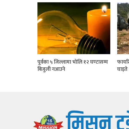
पूर्वका ५ जिल्लामा भाेलि १२ घण्टासम्म
फायरि
बिजुली नआउने
घाइते