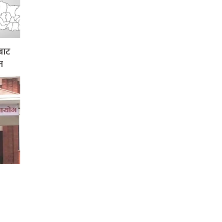
बाट
न