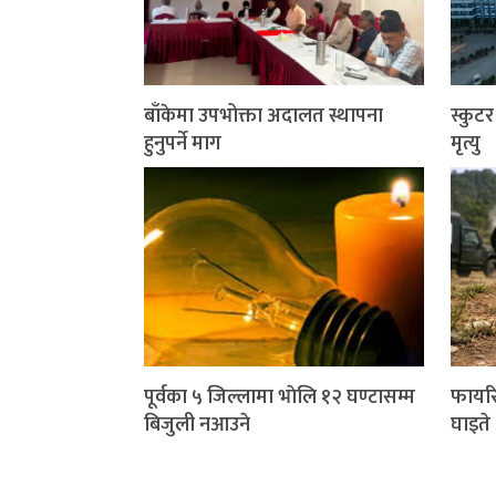
बाँकेमा उपभोक्ता अदालत स्थापना
स्कुट
हुनुपर्ने माग
मृत्यु
पूर्वका ५ जिल्लामा भाेलि १२ घण्टासम्म
फायरि
बिजुली नआउने
घाइते