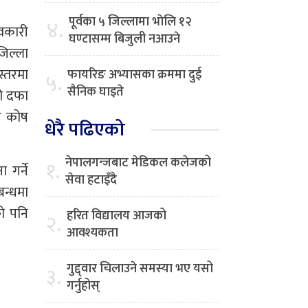
पूर्वका ५ जिल्लामा भाेलि १२
४.
वकारी
घण्टासम्म बिजुली नआउने
िल्ला
स्तरमा
फायरिङ अभ्यासका क्रममा दुई
५.
सैनिक घाइते
को दफा
ख कोष
धेरै पढिएको
नेपालगन्जबाट मेडिकल कलेजको
१.
गर्ने
सेवा हटाइँदै
बन्धमा
को पनि
हरित विद्यालय आजको
२.
आवश्यकता
गुद्द्वार चिलाउने समस्या भए यसो
३.
गर्नुहोस्