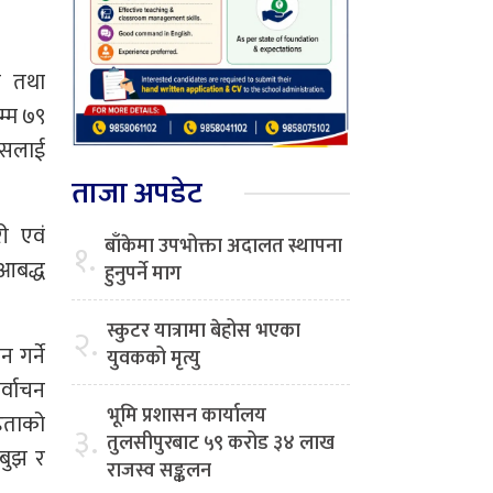
ल तथा
म्म ७९
ससलाई
ताजा अपडेट
ी एवं
बाँकेमा उपभोक्ता अदालत स्थापना
१.
 आबद्ध
हुनुपर्ने माग
स्कुटर यात्रामा बेहोस भएका
२.
 गर्ने
युवकको मृत्यु
्वाचन
भूमि प्रशासन कार्यालय
िताको
३.
तुलसीपुरबाट ५९ करोड ३४ लाख
बुझ र
राजस्व सङ्कलन