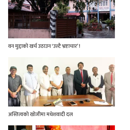
वन मुद्दाको खर्च उठाउन ‘उल्टै भ्रष्टाचार’ !
अस्तित्वको खोजीमा मधेशवादी दल