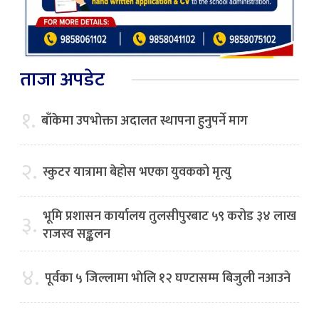
ताजा अपडेट
१.
बाँकेमा उपभोक्ता अदालत स्थापना हुनुपर्ने माग
२.
स्कुटर यात्रामा बेहोस भएका युवकको मृत्यु
भूमि प्रशासन कार्यालय तुलसीपुरबाट ५९ करोड ३४ लाख
३.
राजस्व सङ्कलन
४.
पूर्वका ५ जिल्लामा भाेलि १२ घण्टासम्म बिजुली नआउने