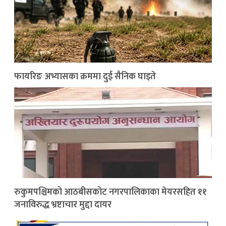
फायरिङ अभ्यासका क्रममा दुई सैनिक घाइते
रुकुमपश्चिमको आठबीसकोट नगरपालिकाका मेयरसहित ११
जनाविरुद्ध भ्रष्टाचार मुद्दा दायर