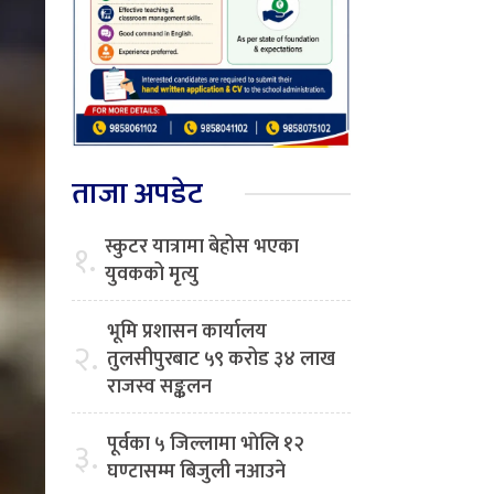
ताजा अपडेट
स्कुटर यात्रामा बेहोस भएका
१.
युवकको मृत्यु
भूमि प्रशासन कार्यालय
२.
तुलसीपुरबाट ५९ करोड ३४ लाख
राजस्व सङ्कलन
पूर्वका ५ जिल्लामा भाेलि १२
३.
घण्टासम्म बिजुली नआउने