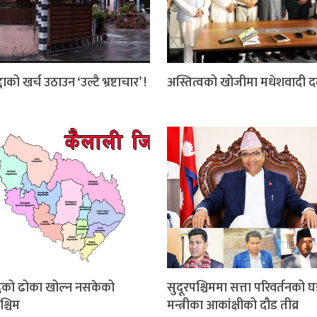
दाको खर्च उठाउन ‘उल्टै भ्रष्टाचार’ !
अस्तित्वको खोजीमा मधेशवादी 
धिको ढोका खोल्न नसकेको
सुदूरपश्चिममा सत्ता परिवर्तनको घ
श्चिम
मन्त्रीका आकांक्षीको दौड तीव्र