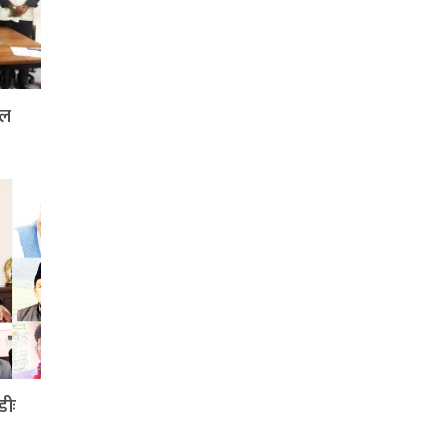
दल
डीः