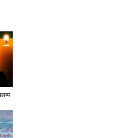
ासम्म