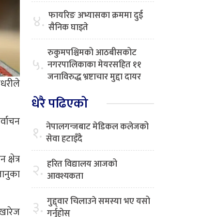
फायरिङ अभ्यासका क्रममा दुई
४.
सैनिक घाइते
रुकुमपश्चिमको आठबीसकोट
५.
नगरपालिकाका मेयरसहित ११
जनाविरुद्ध भ्रष्टाचार मुद्दा दायर
ौधरीले
धेरै पढिएको
र्वाचन
नेपालगन्जबाट मेडिकल कलेजको
१.
सेवा हटाइँदै
्षेत्र
हरित विद्यालय आजको
२.
जानुका
आवश्यकता
गुद्द्वार चिलाउने समस्या भए यसो
३.
 खारेज
गर्नुहोस्