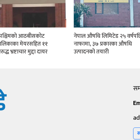
मपश्चिमको आठबीसकोट
नेपाल औषधि लिमिटेड २५ वर्षपछ
ालिकाका मेयरसहित ११
नाफामा, ३७ प्रकारका औषधि
द्ध भ्रष्टाचार मुद्दा दायर
उत्पादनको तयारी
सम्
Em
ad
स