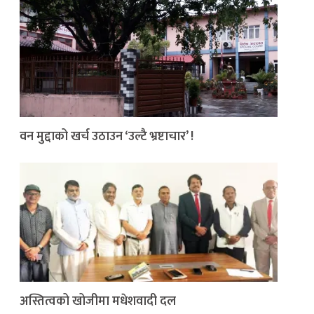
वन मुद्दाको खर्च उठाउन ‘उल्टै भ्रष्टाचार’ !
अस्तित्वको खोजीमा मधेशवादी दल