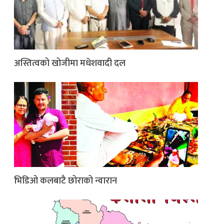
अस्तित्वको खोजीमा मधेशवादी दल
भिडिओ कलबाटै छोराको न्वारान