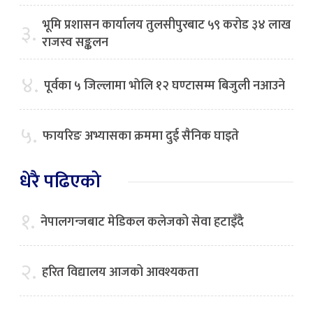
भूमि प्रशासन कार्यालय तुलसीपुरबाट ५९ करोड ३४ लाख
३.
राजस्व सङ्कलन
४.
पूर्वका ५ जिल्लामा भाेलि १२ घण्टासम्म बिजुली नआउने
५.
फायरिङ अभ्यासका क्रममा दुई सैनिक घाइते
धेरै पढिएको
१.
नेपालगन्जबाट मेडिकल कलेजको सेवा हटाइँदै
२.
हरित विद्यालय आजको आवश्यकता