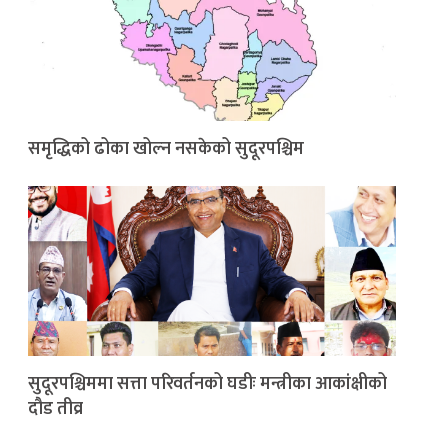
समृद्धिको ढोका खोल्न नसकेको सुदूरपश्चिम
सुदूरपश्चिममा सत्ता परिवर्तनको घडीः मन्त्रीका आकांक्षीको
दौड तीव्र