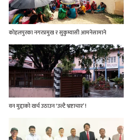
कोहलपुरका नगरप्रमुख र सुकुम्वासी आमनेसामाने
वन मुद्दाको खर्च उठाउन ‘उल्टै भ्रष्टाचार’ !