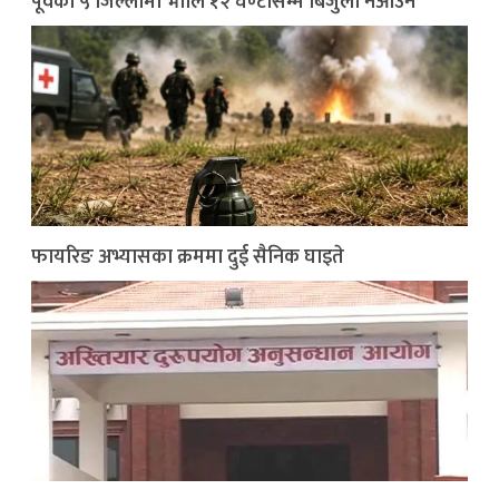
पूर्वका ५ जिल्लामा भाेलि १२ घण्टासम्म बिजुली नआउने
फायरिङ अभ्यासका क्रममा दुई सैनिक घाइते