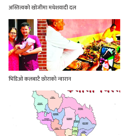
अस्तित्वको खोजीमा मधेशवादी दल
भिडिओ कलबाटै छोराको न्वारान