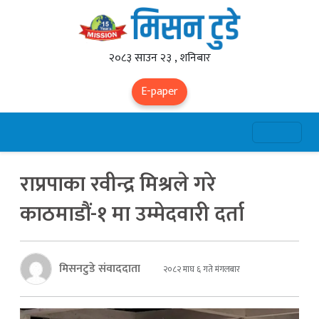
२०८३ साउन २३ , शनिबार
E-paper
राप्रपाका रवीन्द्र मिश्रले गरे
काठमाडौं-१ मा उम्मेदवारी दर्ता
मिसनटुडे संवाददाता
२०८२ माघ ६ गते मंगलबार