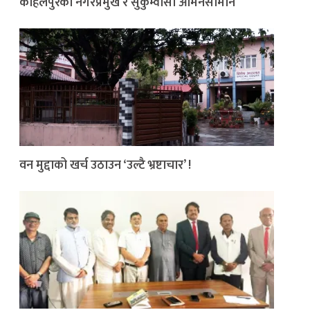
कोहलपुरका नगरप्रमुख र सुकुम्वासी आमनेसामाने
वन मुद्दाको खर्च उठाउन ‘उल्टै भ्रष्टाचार’ !