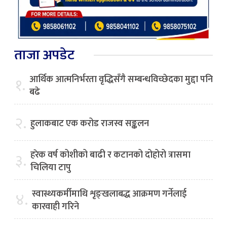
ताजा अपडेट
आर्थिक आत्मनिर्भरता वृद्धिसँगै सम्बन्धविच्छेदका मुद्दा पनि
१.
बढे
२.
हुलाकबाट एक करोड राजस्व सङ्कलन
हरेक वर्ष कोशीको बाढी र कटानको दोहोरो त्रासमा
३.
चिलिया टापु
स्वास्थ्यकर्मीमाथि शृङ्खलाबद्ध आक्रमण गर्नेलाई
४.
कारवाही गरिने