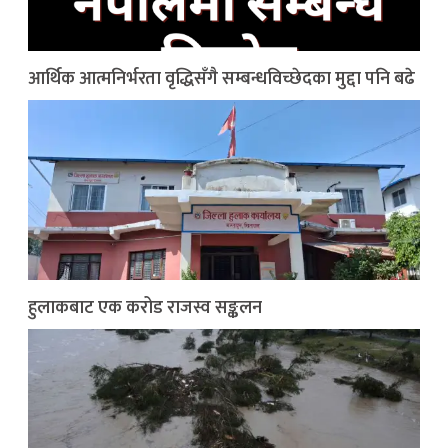
आर्थिक आत्मनिर्भरता वृद्धिसँगै सम्बन्धविच्छेदका मुद्दा पनि बढे
हुलाकबाट एक करोड राजस्व सङ्कलन