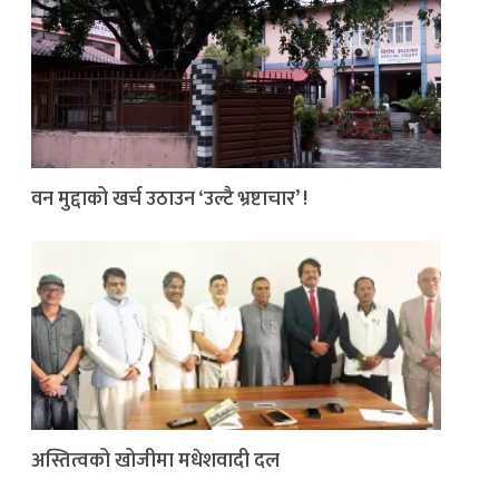
वन मुद्दाको खर्च उठाउन ‘उल्टै भ्रष्टाचार’ !
अस्तित्वको खोजीमा मधेशवादी दल