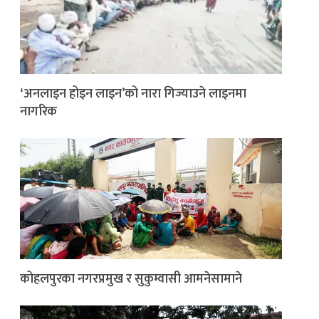
‘अनलाइन होइन लाइन’को नारा गिज्याउने लाइनमा
नागरिक
कोहलपुरका नगरप्रमुख र सुकुम्वासी आमनेसामाने