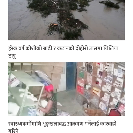
हरेक वर्ष कोशीको बाढी र कटानको दोहोरो त्रासमा चिलिया
टापु
स्वास्थ्यकर्मीमाथि शृङ्खलाबद्ध आक्रमण गर्नेलाई कारवाही
गरिने