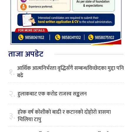
ताजा अपडेट
आर्थिक आत्मनिर्भरता वृद्धिसँगै सम्बन्धविच्छेदका मुद्दा पनि
१.
बढे
२.
हुलाकबाट एक करोड राजस्व सङ्कलन
हरेक वर्ष कोशीको बाढी र कटानको दोहोरो त्रासमा
३.
चिलिया टापु