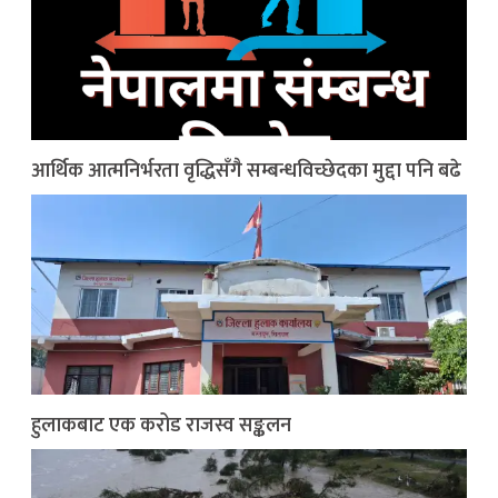
आर्थिक आत्मनिर्भरता वृद्धिसँगै सम्बन्धविच्छेदका मुद्दा पनि बढे
हुलाकबाट एक करोड राजस्व सङ्कलन