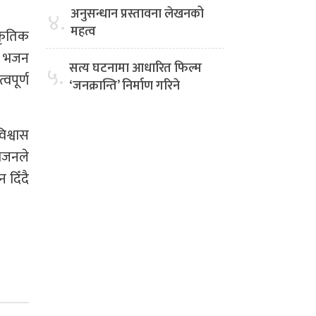
अनुसन्धान प्रस्तावना लेखनको
४.
महत्व
ाकृतिक
ार भजन
सत्य घटनामा आधारित फिल्म
५.
वपूर्ण
‘जनक्रान्ति’ निर्माण गरिने
िश्वास
भजनले
 दिँदै