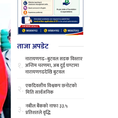
ताजा अपडेट
नारायणगढ–बुटवल सडक विस्तार
१.
अन्तिम चरणमा, अब दुई घण्टामा
नारायणगढदेखि बुटवल
एकदिवसीय विश्वकप छनोटको
२.
मिति सार्वजनिक
नबील बैंकको नाफा ३३.५
३.
प्रतिशतले वृद्धि