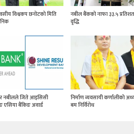
वसीय विश्वकप छनोटको मिति
नबील बैंकको नाफा ३३.५ प्रतिशत
जनिक
वृद्धि
र नबीलले जिते आइसिसी
निर्माण व्यवसायी कर्णालीको अध्य
िङ एसिया बैंकिङ अवार्ड
बम निर्विरोध