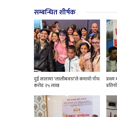
सम्बन्धित शीर्षक
दुई सातामा ‘लालीबजार’ले कमायो पाँच
प्रथम
करोड २५ लाख
प्रतियो