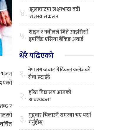
झुलाघाटमा लक्ष्यभन्दा बढी
४.
राजस्व संकलन
शाइन र नबीलले जिते आइसिसी
५.
इमर्जिङ एसिया बैंकिङ अवार्ड
धेरै पढिएको
नेपालगन्जबाट मेडिकल कलेजको
१.
ाँ भजन
सेवा हटाइँदै
ृश्यको
हरित विद्यालय आजको
२.
आवश्यकता
ब्द र
नालको
गुद्द्वार चिलाउने समस्या भए यसो
३.
गर्नुहोस्
चर्चित