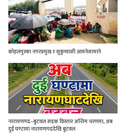
कोहलपुरका नगरप्रमुख र सुकुम्वासी आमनेसामाने
नारायणगढ–बुटवल सडक विस्तार अन्तिम चरणमा, अब
दुई घण्टामा नारायणगढदेखि बुटवल