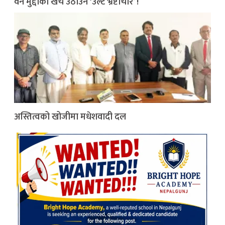
वन मुद्दाको खर्च उठाउन ‘उल्टै भ्रष्टाचार’ !
अस्तित्वको खोजीमा मधेशवादी दल