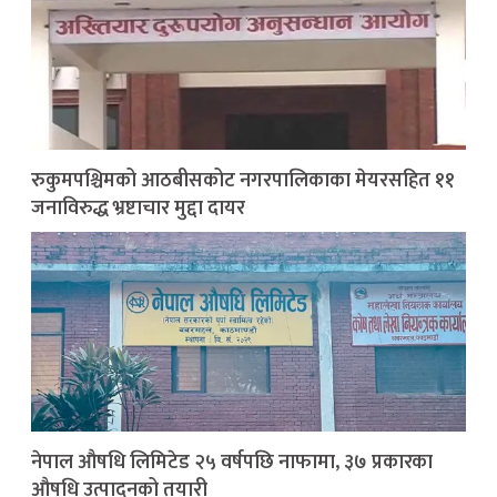
रुकुमपश्चिमको आठबीसकोट नगरपालिकाका मेयरसहित ११
जनाविरुद्ध भ्रष्टाचार मुद्दा दायर
नेपाल औषधि लिमिटेड २५ वर्षपछि नाफामा, ३७ प्रकारका
औषधि उत्पादनको तयारी