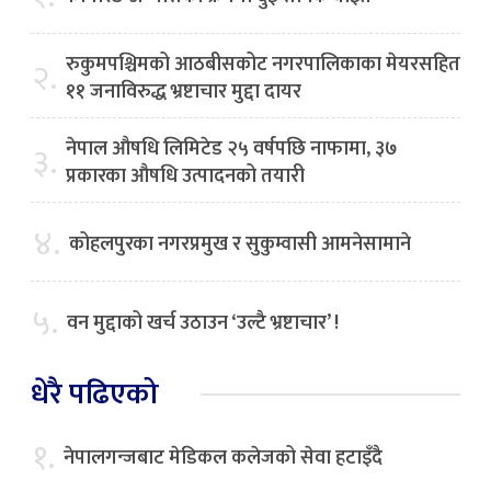
रुकुमपश्चिमको आठबीसकोट नगरपालिकाका मेयरसहित
२.
११ जनाविरुद्ध भ्रष्टाचार मुद्दा दायर
नेपाल औषधि लिमिटेड २५ वर्षपछि नाफामा, ३७
३.
प्रकारका औषधि उत्पादनको तयारी
४.
कोहलपुरका नगरप्रमुख र सुकुम्वासी आमनेसामाने
५.
वन मुद्दाको खर्च उठाउन ‘उल्टै भ्रष्टाचार’ !
धेरै पढिएको
१.
नेपालगन्जबाट मेडिकल कलेजको सेवा हटाइँदै