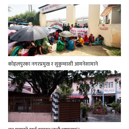
कोहलपुरका नगरप्रमुख र सुकुम्वासी आमनेसामाने