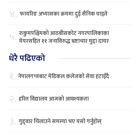
४.
फायरिङ अभ्यासका क्रममा दुई सैनिक घाइते
रुकुमपश्चिमको आठबीसकोट नगरपालिकाका
५.
मेयरसहित ११ जनाविरुद्ध भ्रष्टाचार मुद्दा दायर
धेरै पढिएको
१.
नेपालगन्जबाट मेडिकल कलेजको सेवा हटाइँदै
२.
हरित विद्यालय आजको आवश्यकता
३.
गुद्द्वार चिलाउने समस्या भए यसो गर्नुहोस्