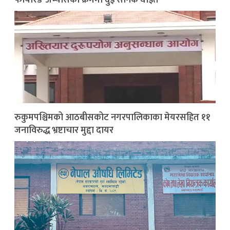
रुकुमपश्चिमको आठबीसकोट नगरपालिकाका मेयरसहित ११
जनाविरुद्ध भ्रष्टाचार मुद्दा दायर