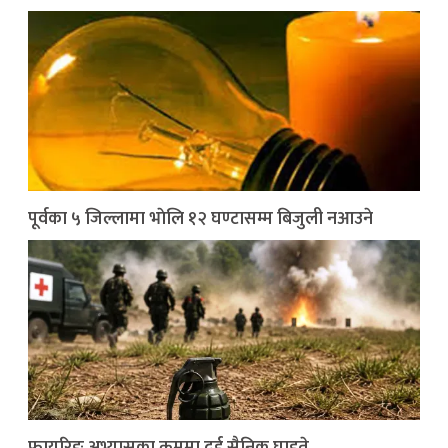
पूर्वका ५ जिल्लामा भाेलि १२ घण्टासम्म बिजुली नआउने
फायरिङ अभ्यासका क्रममा दुई सैनिक घाइते