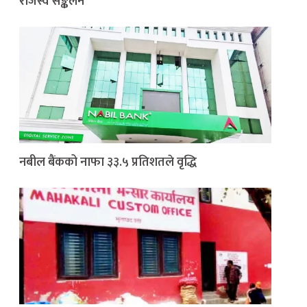
राजस्व सङ्कलन
नबील बैंकको नाफा ३३.५ प्रतिशतले वृद्धि