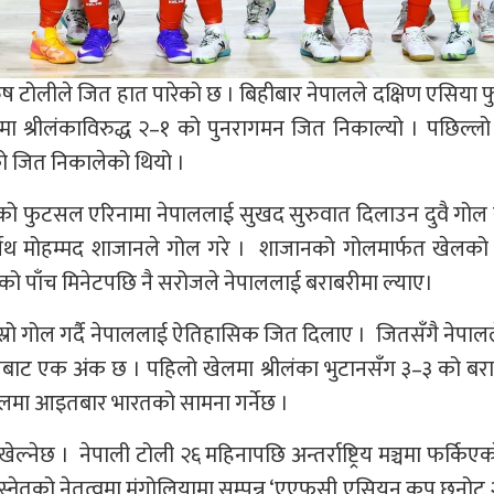
 पुरुष टोलीले जित हात पारेको छ । बिहीबार नेपालले दक्षिण एसिया
ा श्रीलंकाविरुद्ध २–१ को पुनरागमन जित निकाल्यो । पछिल्
को जित निकालेको थियो ।
लाको फुटसल एरिनामा नेपाललाई सुखद सुरुवात दिलाउन दुवै गो
ुर्सेथ मोहम्मद शाजानले गोल गरे । शाजानको गोलमार्फत खेलक
सको पाँच मिनेटपछि नै सरोजले नेपाललाई बराबरीमा ल्याए।
ोस्रो गोल गर्दै नेपाललाई ऐतिहासिक जित दिलाए । जितसँगै नेपाल
लबाट एक अंक छ । पहिलो खेलमा श्रीलंका भुटानसँग ३–३ को बर
ेलमा आइतबार भारतको सामना गर्नेछ ।
खेल्नेछ । नेपाली टोली २६ महिनापछि अन्तर्राष्ट्रिय मञ्चमा फर्किएक
बस्नेतको नेतृत्वमा मंगोलियामा सम्पन्न ‘एएफसी एसियन कप छनोट