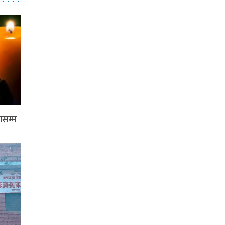
ासम्म