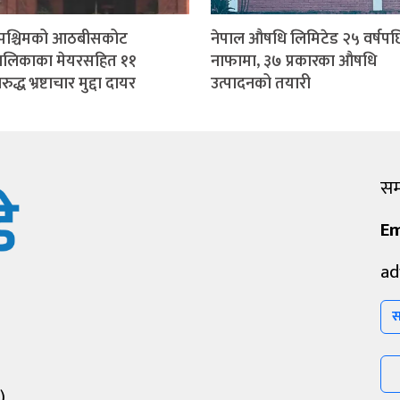
मपश्चिमको आठबीसकोट
नेपाल औषधि लिमिटेड २५ वर्षपछ
ालिकाका मेयरसहित ११
नाफामा, ३७ प्रकारका औषधि
द्ध भ्रष्टाचार मुद्दा दायर
उत्पादनको तयारी
सम्
Em
ad
स
)