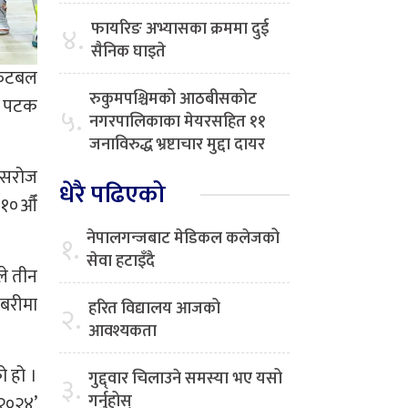
फायरिङ अभ्यासका क्रममा दुई
४.
सैनिक घाइते
 फुटबल
रुकुमपश्चिमको आठबीसकोट
लो पटक
५.
नगरपालिकाका मेयरसहित ११
जनाविरुद्ध भ्रष्टाचार मुद्दा दायर
ल सरोज
धेरै पढिएको
ो १०औँ
नेपालगन्जबाट मेडिकल कलेजको
१.
सेवा हटाइँदै
ले तीन
ाबरीमा
हरित विद्यालय आजको
२.
आवश्यकता
ो हो ।
गुद्द्वार चिलाउने समस्या भए यसो
३.
गर्नुहोस्
 २०२४’