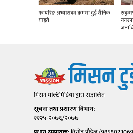
फायरिङ अभ्यासका क्रममा दुई सैनिक
रुकु
घाइते
नगरप
जनाविरु
मिसन मल्टिमिडिया द्वारा सञ्चालित
सूचना तथा प्रशारण विभाग:
११२५-२०७६/२०७७
प्रधान सम्पादक:
विनोद पौडेल (9858023069