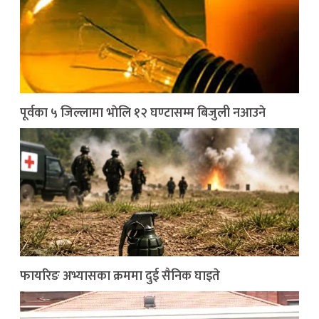
पूर्वका ५ जिल्लामा भाेलि १२ घण्टासम्म बिजुली नआउने
फायरिङ अभ्यासका क्रममा दुई सैनिक घाइते