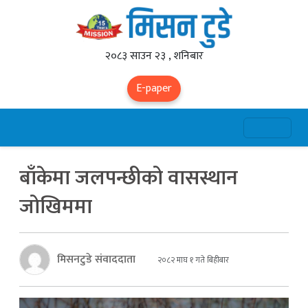
२०८३ साउन २३ , शनिबार
E-paper
बाँकेमा जलपन्छीको वासस्थान
जोखिममा
मिसनटुडे संवाददाता
२०८२ माघ १ गते बिहीबार