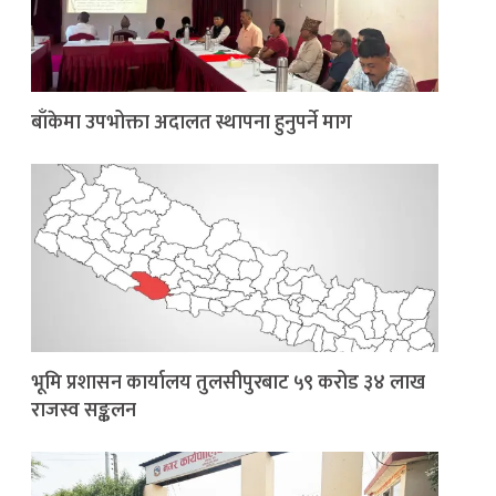
बाँकेमा उपभोक्ता अदालत स्थापना हुनुपर्ने माग
भूमि प्रशासन कार्यालय तुलसीपुरबाट ५९ करोड ३४ लाख
राजस्व सङ्कलन