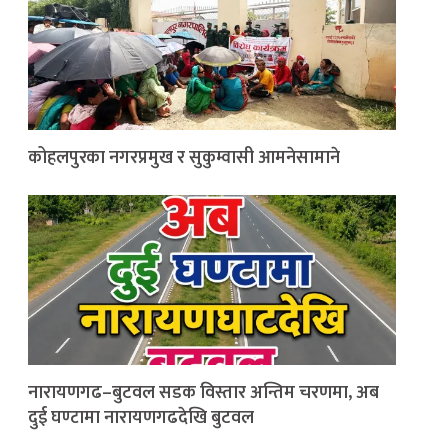
कोहलपुरका नगरप्रमुख र सुकुम्वासी आमनेसामाने
नारायणगढ–बुटवल सडक विस्तार अन्तिम चरणमा, अब
दुई घण्टामा नारायणगढदेखि बुटवल