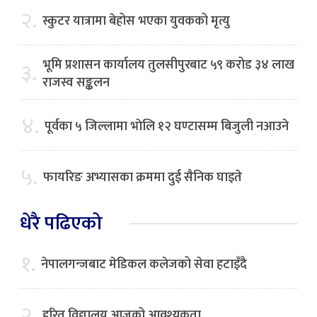
२.
स्कुटर यात्रामा बेहोस भएका युवकको मृत्यु
भूमि प्रशासन कार्यालय तुलसीपुरबाट ५९ करोड ३४ लाख
३.
राजस्व सङ्कलन
४.
पूर्वका ५ जिल्लामा भाेलि १२ घण्टासम्म बिजुली नआउने
५.
फायरिङ अभ्यासका क्रममा दुई सैनिक घाइते
धेरै पढिएको
१.
नेपालगन्जबाट मेडिकल कलेजको सेवा हटाइँदै
२.
हरित विद्यालय आजको आवश्यकता