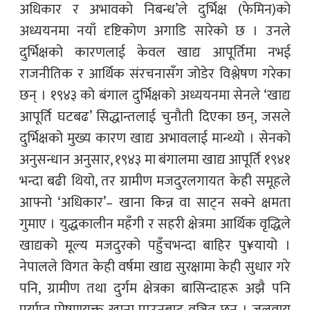
अधिकार र अभावको निबन्ध’ले दुर्भिक्ष (फेमिन)को
अध्ययनमा नयाँ दृष्टिकोण अगाडि सारेको छ । उनले
दुर्भिक्षको कारणलाई केवल खाद्य आपूर्तिमा नभई
राजनीतिक र आर्थिक संरचनासँग जोडेर विश्लेषण गरेका
छन् । १९४३ को बंगाल दुर्भिक्षको अध्ययनमा सेनले ‘खाद्य
आपूर्ति घटबढ’ सिद्धान्तलाई चुनौती दिएका छन्, जसले
दुर्भिक्षको मुख्य कारण खाद्य अभावलाई मान्थ्यो । सेनको
अनुसन्धान अनुसार, १९४३ मा बंगालमा खाद्य आपूर्ति १९४१
भन्दा बढी थियो, तर ग्रामीण मजदुरलगायत केही समूहले
आफ्नो ‘अधिकार’– खाना किन्न वा साट्न सक्ने क्षमता
गुमाए । युद्धकालीन महँगी र सहरी क्षेत्रमा आर्थिक वृद्धिले
खाद्यको मूल्य मजदुरको पहुँचभन्दा बाहिर पु¥यायो ।
नेपालले विगत केही वर्षमा खाद्य सुरक्षामा केही सुधार गरे
पनि, ग्रामीण तथा दुर्गम क्षेत्रका बासिन्दाहरू अझै पनि
पर्याप्त पोषणयुक्त खाना पाउनबाट वञ्चित छन् । जलवायु