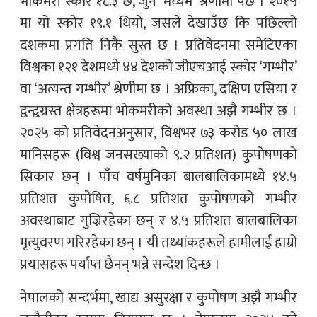
भोकमरी स्कोर १८.३ छ, जुन ‘मध्यम’ श्रेणीमा पर्छ । २०१५
मा यो स्कोर १९.१ थियो, जसले देखाउँछ कि पछिल्लो
दशकमा प्रगति निकै सुस्त छ । प्रतिवेदनमा समेटिएका
विश्वका १२१ देशमध्ये ४४ देशको जीएचआई स्कोर ‘गम्भीर’
वा ‘अत्यन्त गम्भीर’ श्रेणीमा छ । अफ्रिका, दक्षिण एसिया र
द्वन्द्वग्रस्त क्षेत्रहरूमा भोकमरीको अवस्था अझै गम्भीर छ ।
२०२५ को प्रतिवेदनअनुसार, विश्वभर ७३ करोड ५० लाख
मानिसहरू (विश्व जनसख्याको ९.२ प्रतिशत) कुपोषणको
सिकार छन् । पाँच वर्षमुनिका बालबालिकामध्ये १४.५
प्रतिशत कुपोषित, ६.८ प्रतिशत कुपोषणको गम्भीर
अवस्थाबाट गुज्रिरहेका छन् र ४.५ प्रतिशत बालबालिका
मृत्युवरण गरिरहेका छन् । यी तथ्यांकहरूले हामीलाई हाम्रो
प्रयासहरू पर्याप्त छैनन् भन्ने सन्देश दिन्छ ।
नेपालको सन्दर्भमा, खाद्य असुरक्षा र कुपोषण अझै गम्भीर