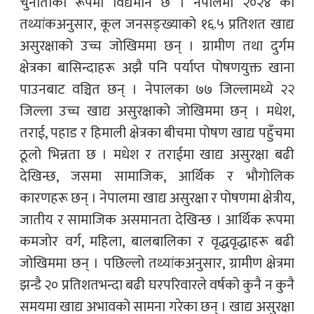
चुनौतीका रूपमा विद्यमान छ । नेपालमा २०२४ को
तथ्यांकअनुसार, कूल जनसङ्ख्याको १६.५ प्रतिशत खाद्य
असुरक्षाको उच्च जोखिममा छन् । ग्रामीण तथा दुर्गम
क्षेत्रका बासिन्दाहरू अझै पनि पर्याप्त पोषणयुक्त खाना
पाउनबाट वञ्चित छन् । नेपालका ७७ जिल्लामध्ये २२
जिल्ला उच्च खाद्य असुरक्षाको जोखिममा छन् । मधेश,
तराई, पहाड र हिमाली क्षेत्रका बीचमा पोषण खाद्य पहुँचमा
ठूलो भिन्नता छ । मधेश र तराईमा खाद्य असुरक्षा बढी
देखिन्छ, जसमा सामाजिक, आर्थिक र भौगोलिक
कारणहरू छन् । नेपालमा खाद्य असुरक्षा र पोषणमा क्षेत्रीय,
जातीय र सामाजिक असमानता देखिन्छ । आर्थिक रूपमा
कमजोर वर्ग, महिला, बालबालिका र वृद्धवृद्धाहरू बढी
जोखिममा छन् । पछिल्लो तथ्यांकअनुसार, ग्रामीण क्षेत्रमा
झन्डै २० प्रतिशतभन्दा बढी घरपरिवारले वर्षको कुनै न कुनै
समयमा खाद्य अभावको सामना गरेका छन् । खाद्य असुरक्षा