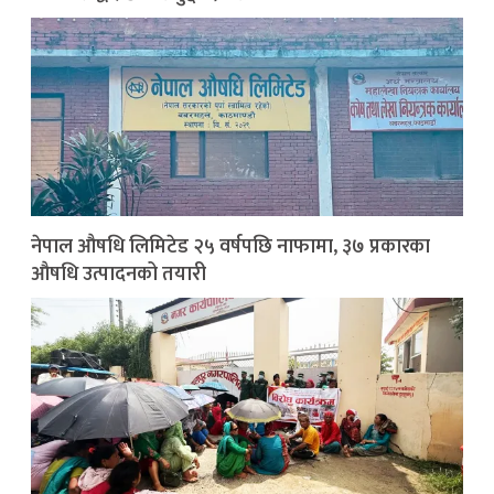
नेपाल औषधि लिमिटेड २५ वर्षपछि नाफामा, ३७ प्रकारका
औषधि उत्पादनको तयारी