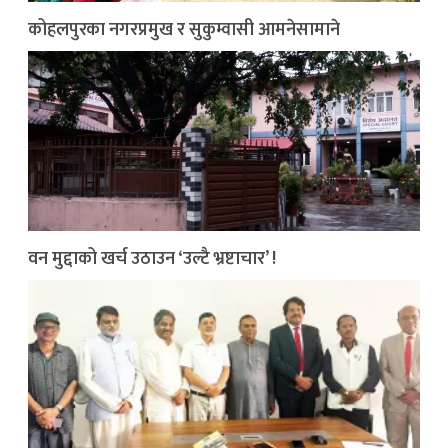
कोहलपुरका नगरप्रमुख र सुकुम्वासी आमनेसामाने
वन मुद्दाको खर्च उठाउन ‘उल्टै भ्रष्टाचार’ !