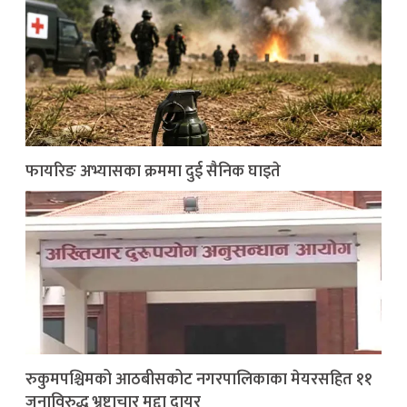
फायरिङ अभ्यासका क्रममा दुई सैनिक घाइते
रुकुमपश्चिमको आठबीसकोट नगरपालिकाका मेयरसहित ११
जनाविरुद्ध भ्रष्टाचार मुद्दा दायर