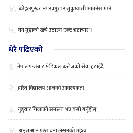
४.
कोहलपुरका नगरप्रमुख र सुकुम्वासी आमनेसामाने
५.
वन मुद्दाको खर्च उठाउन ‘उल्टै भ्रष्टाचार’ !
धेरै पढिएको
१.
नेपालगन्जबाट मेडिकल कलेजको सेवा हटाइँदै
२.
हरित विद्यालय आजको आवश्यकता
३.
गुद्द्वार चिलाउने समस्या भए यसो गर्नुहोस्
४.
अनुसन्धान प्रस्तावना लेखनको महत्व