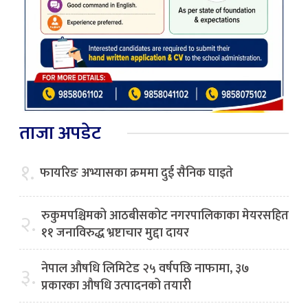
ताजा अपडेट
१.
फायरिङ अभ्यासका क्रममा दुई सैनिक घाइते
रुकुमपश्चिमको आठबीसकोट नगरपालिकाका मेयरसहित
२.
११ जनाविरुद्ध भ्रष्टाचार मुद्दा दायर
नेपाल औषधि लिमिटेड २५ वर्षपछि नाफामा, ३७
३.
प्रकारका औषधि उत्पादनको तयारी