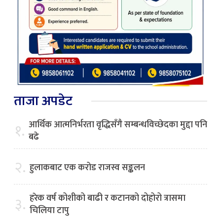
ताजा अपडेट
आर्थिक आत्मनिर्भरता वृद्धिसँगै सम्बन्धविच्छेदका मुद्दा पनि
१.
बढे
२.
हुलाकबाट एक करोड राजस्व सङ्कलन
हरेक वर्ष कोशीको बाढी र कटानको दोहोरो त्रासमा
३.
चिलिया टापु