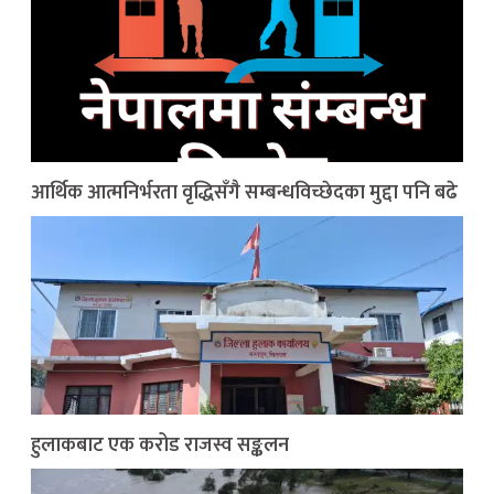
आर्थिक आत्मनिर्भरता वृद्धिसँगै सम्बन्धविच्छेदका मुद्दा पनि बढे
हुलाकबाट एक करोड राजस्व सङ्कलन