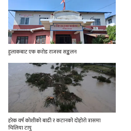
हुलाकबाट एक करोड राजस्व सङ्कलन
हरेक वर्ष कोशीको बाढी र कटानको दोहोरो त्रासमा
चिलिया टापु