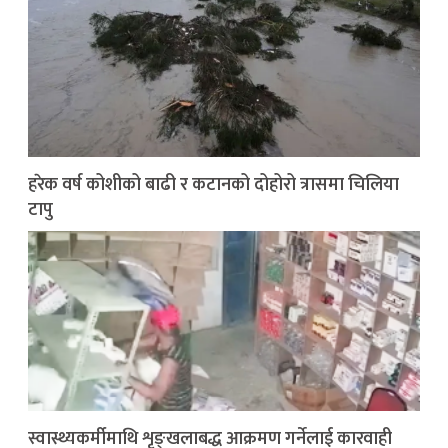
हरेक वर्ष कोशीको बाढी र कटानको दोहोरो त्रासमा चिलिया
टापु
स्वास्थ्यकर्मीमाथि शृङ्खलाबद्ध आक्रमण गर्नेलाई कारवाही