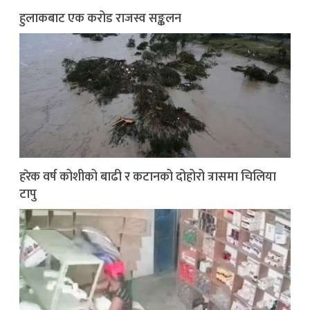
हुलाकबाट एक करोड राजस्व सङ्कलन
हरेक वर्ष कोशीको बाढी र कटानको दोहोरो त्रासमा चिलिया
टापु