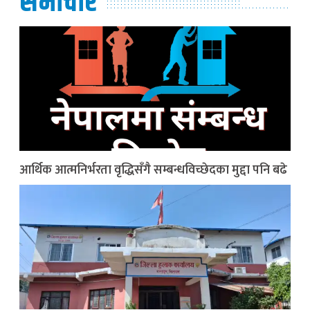
समाचार
आर्थिक आत्मनिर्भरता वृद्धिसँगै सम्बन्धविच्छेदका मुद्दा पनि बढे