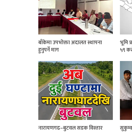
बाँकेमा उपभोक्ता अदालत स्थापना
भूमि 
हुनुपर्ने माग
५९ कर
नारायणगढ–बुटवल सडक विस्तार
सुकुम्