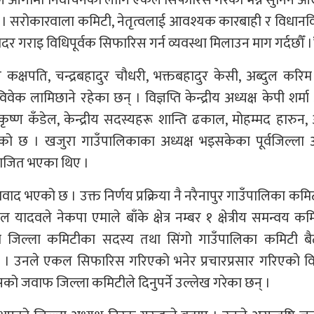
मिटीले आगामी निर्वाचनका लागि एकल सिफारिस गरेको भन्ने सुनिन 
। सरोकारवाला कमिटी, नेतृत्वलाई आवश्यक कारबाही र विधानव
बदर गराइ विधिपूर्वक सिफारिस गर्न व्यवस्था मिलाउन माग गर्दछौँ ।
र कक्षपति, चन्द्रबहादुर चौधरी, भक्तबहादुर केसी, अब्दुल करि
ेक लामिछाने रहेका छन् । विज्ञप्ति केन्द्रीय अध्यक्ष केपी शर्म
कृष्ण कँडेल, केन्द्रीय सदस्यहरू शान्ति ढकाल, मोहम्मद हारुन
ो छ । खजुरा गाउँपालिकाका अध्यक्ष भइसकेका पूर्वजिल्ला अ
पराजित भएका थिए ।
मेत विवाद भएको छ । उक्त निर्णय प्रक्रिया नै नरैनापुर गाउँपालिका कमि
ादवले नेकपा एमाले बाँके क्षेत्र नम्बर १ क्षेत्रीय समन्वय क
ेका जिल्ला कमिटीका सदस्य तथा सिंगो गाउँपालिका कमिटी ब
ए । उनले एकल सिफारिस गरिएको भनेर प्रचारप्रसार गरिएको व
को जवाफ जिल्ला कमिटीले दिनुपर्ने उल्लेख गरेका छन् ।