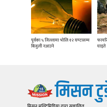
पूर्वका ५ जिल्लामा भाेलि १२ घण्टासम्म
फायरि
बिजुली नआउने
घाइते
मिसन मल्टिमिडिया द्वारा सञ्चालित