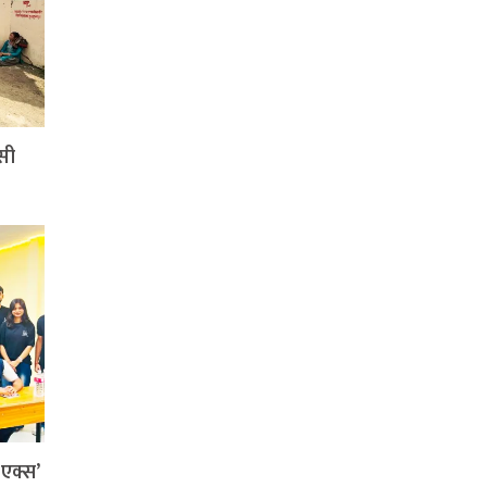
सी
ी एक्स’