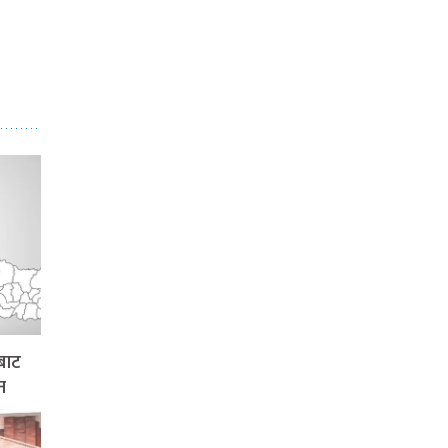
बाट
न