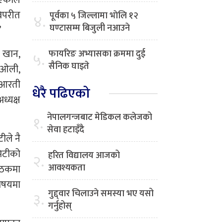
आएकोले
िपरीत
पूर्वका ५ जिल्लामा भाेलि १२
४.
घण्टासम्म बिजुली नआउने
’
म खान,
फायरिङ अभ्यासका क्रममा दुई
५.
सैनिक घाइते
ा ओली,
, आरती
धेरै पढिएको
ध्यक्ष
नेपालगन्जबाट मेडिकल कलेजको
१.
सेवा हटाइँदै
टीले नै
मिटीको
हरित विद्यालय आजको
२.
आवश्यकता
ैठकमा
िषयमा
गुद्द्वार चिलाउने समस्या भए यसो
३.
गर्नुहोस्