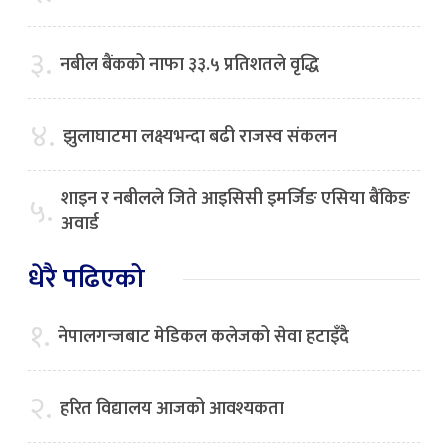
३.
नबील बैंकको नाफा ३३.५ प्रतिशतले वृद्धि
४.
झुलाघाटमा लक्ष्यभन्दा बढी राजस्व संकलन
शाइन र नबीलले जिते आइसिसी इमर्जिङ एसिया बैंकिङ
५.
अवार्ड
धेरै पढिएको
१.
नेपालगन्जबाट मेडिकल कलेजको सेवा हटाइँदै
२.
हरित विद्यालय आजको आवश्यकता