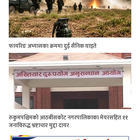
फायरिङ अभ्यासका क्रममा दुई सैनिक घाइते
रुकुमपश्चिमको आठबीसकोट नगरपालिकाका मेयरसहित ११
जनाविरुद्ध भ्रष्टाचार मुद्दा दायर