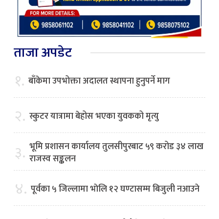
ताजा अपडेट
१.
बाँकेमा उपभोक्ता अदालत स्थापना हुनुपर्ने माग
२.
स्कुटर यात्रामा बेहोस भएका युवकको मृत्यु
भूमि प्रशासन कार्यालय तुलसीपुरबाट ५९ करोड ३४ लाख
३.
राजस्व सङ्कलन
४.
पूर्वका ५ जिल्लामा भाेलि १२ घण्टासम्म बिजुली नआउने