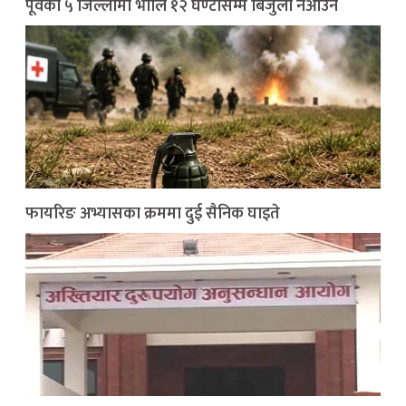
पूर्वका ५ जिल्लामा भाेलि १२ घण्टासम्म बिजुली नआउने
फायरिङ अभ्यासका क्रममा दुई सैनिक घाइते