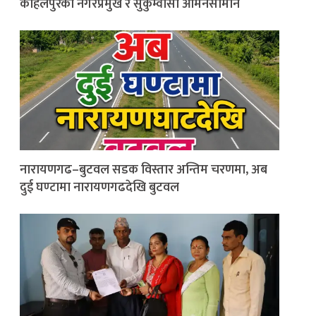
कोहलपुरका नगरप्रमुख र सुकुम्वासी आमनेसामाने
नारायणगढ–बुटवल सडक विस्तार अन्तिम चरणमा, अब
दुई घण्टामा नारायणगढदेखि बुटवल