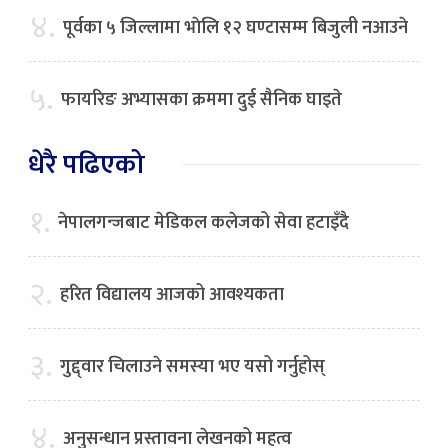
४.
पूर्वका ५ जिल्लामा भाेलि १२ घण्टासम्म बिजुली नआउने
५.
फायरिङ अभ्यासका क्रममा दुई सैनिक घाइते
धेरै पढिएको
१.
नेपालगन्जबाट मेडिकल कलेजको सेवा हटाइँदै
२.
हरित विद्यालय आजको आवश्यकता
३.
गुद्द्वार चिलाउने समस्या भए यसो गर्नुहोस्
४.
अनुसन्धान प्रस्तावना लेखनको महत्व