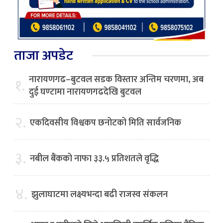
ताजा अपडेट
नारायणगढ–बुटवल सडक विस्तार अन्तिम चरणमा, अब
१.
दुई घण्टामा नारायणगढदेखि बुटवल
२.
एकदिवसीय विश्वकप छनोटको मिति सार्वजनिक
३.
नबील बैंकको नाफा ३३.५ प्रतिशतले वृद्धि
४.
झुलाघाटमा लक्ष्यभन्दा बढी राजस्व संकलन