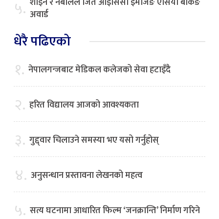
शाइन र नबीलले जिते आइसिसी इमर्जिङ एसिया बैंकिङ
५.
अवार्ड
धेरै पढिएको
१.
नेपालगन्जबाट मेडिकल कलेजको सेवा हटाइँदै
२.
हरित विद्यालय आजको आवश्यकता
३.
गुद्द्वार चिलाउने समस्या भए यसो गर्नुहोस्
४.
अनुसन्धान प्रस्तावना लेखनको महत्व
५.
सत्य घटनामा आधारित फिल्म ‘जनक्रान्ति’ निर्माण गरिने