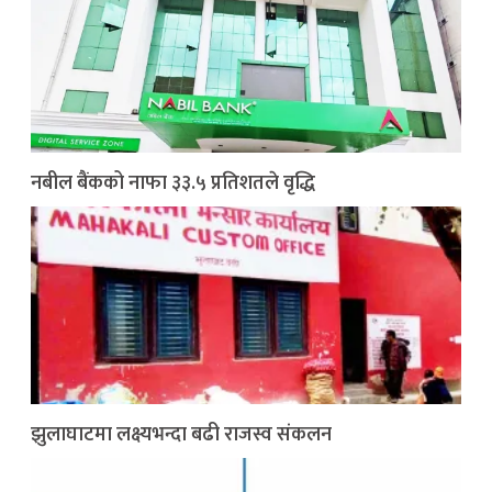
नबील बैंकको नाफा ३३.५ प्रतिशतले वृद्धि
झुलाघाटमा लक्ष्यभन्दा बढी राजस्व संकलन