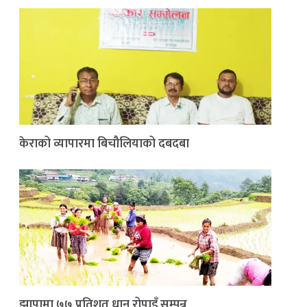
केराको व्यापारमा बिचौलियाको दबदबा
झापामा ७७ प्रतिशत धान रोपाइँ सम्पन्न