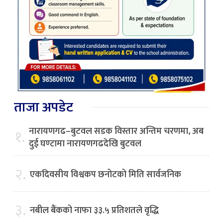
ताजा अपडेट
नारायणगढ–बुटवल सडक विस्तार अन्तिम चरणमा, अब
१.
दुई घण्टामा नारायणगढदेखि बुटवल
२.
एकदिवसीय विश्वकप छनोटको मिति सार्वजनिक
३.
नबील बैंकको नाफा ३३.५ प्रतिशतले वृद्धि