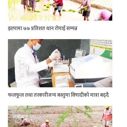
झापामा ७७ प्रतिशत धान रोपाइँ सम्पन्न
फलफूल तथा तरकारीजन्य बस्तुमा विषादीको मात्रा बढ्दै