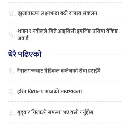
४.
झुलाघाटमा लक्ष्यभन्दा बढी राजस्व संकलन
शाइन र नबीलले जिते आइसिसी इमर्जिङ एसिया बैंकिङ
५.
अवार्ड
धेरै पढिएको
१.
नेपालगन्जबाट मेडिकल कलेजको सेवा हटाइँदै
२.
हरित विद्यालय आजको आवश्यकता
३.
गुद्द्वार चिलाउने समस्या भए यसो गर्नुहोस्