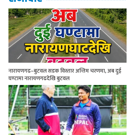
नारायणगढ–बुटवल सडक विस्तार अन्तिम चरणमा, अब दुई
घण्टामा नारायणगढदेखि बुटवल