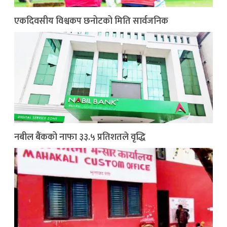
एकदिवसीय विश्वकप छनोटको मिति सार्वजनिक
नबील बैंकको नाफा ३३.५ प्रतिशतले वृद्धि