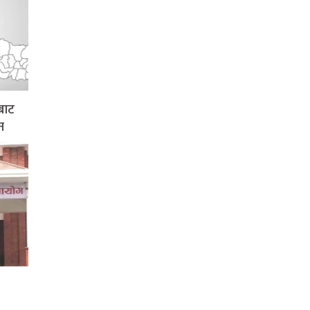
बाट
न