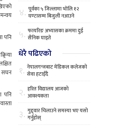
ेखिएको
पूर्वका ५ जिल्लामा भाेलि १२
४.
समन्वय
घण्टासम्म बिजुली नआउने
फायरिङ अभ्यासका क्रममा दुई
५.
मा पनि
सैनिक घाइते
धेरै पढिएको
र्रिया
क्षित
नेपालगन्जबाट मेडिकल कलेजको
१.
ो सघन
सेवा हटाइँदै
हरित विद्यालय आजको
२.
ा पनि
आवश्यकता
वास्ता
गुद्द्वार चिलाउने समस्या भए यसो
३.
गर्नुहोस्