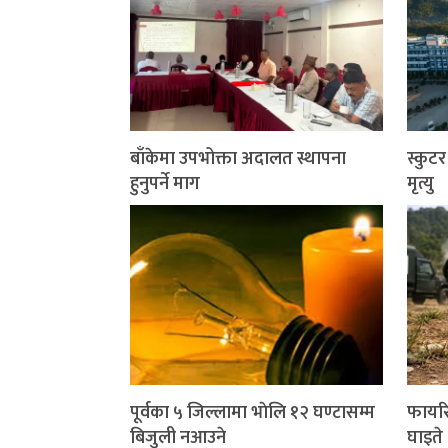
बाँकेमा उपभोक्ता अदालत स्थापना
स्कुट
हुनुपर्ने माग
मृत्यु
पूर्वका ५ जिल्लामा भाेलि १२ घण्टासम्म
फायरि
बिजुली नआउने
घाइते