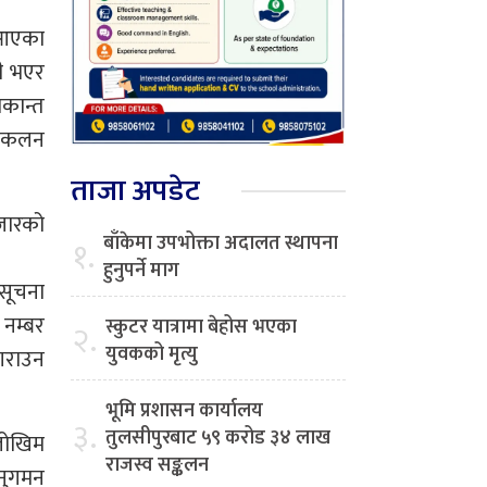
 आएका
नी भएर
ाकान्त
 संकलन
ताजा अपडेट
बजारको
बाँकेमा उपभोक्ता अदालत स्थापना
१.
हुनुपर्ने माग
 सूचना
 नम्बर
स्कुटर यात्रामा बेहोस भएका
२.
युवकको मृत्यु
 गराउन
भूमि प्रशासन कार्यालय
३.
तुलसीपुरबाट ५९ करोड ३४ लाख
 जोखिम
राजस्व सङ्कलन
नुगमन