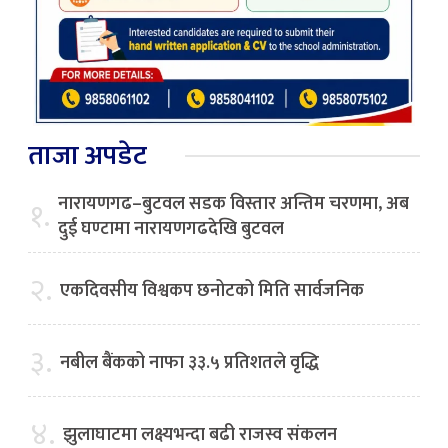
ताजा अपडेट
नारायणगढ–बुटवल सडक विस्तार अन्तिम चरणमा, अब
१.
दुई घण्टामा नारायणगढदेखि बुटवल
२.
एकदिवसीय विश्वकप छनोटको मिति सार्वजनिक
३.
नबील बैंकको नाफा ३३.५ प्रतिशतले वृद्धि
४.
झुलाघाटमा लक्ष्यभन्दा बढी राजस्व संकलन