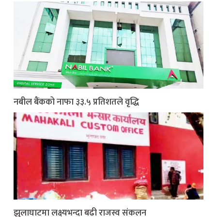
नबील बैंकको नाफा ३३.५ प्रतिशतले वृद्धि
झुलाघाटमा लक्ष्यभन्दा बढी राजस्व संकलन