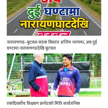
नारायणगढ–बुटवल सडक विस्तार अन्तिम चरणमा, अब दुई
घण्टामा नारायणगढदेखि बुटवल
एकदिवसीय विश्वकप छनोटको मिति सार्वजनिक