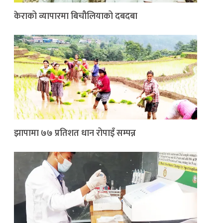
केराको व्यापारमा बिचौलियाको दबदबा
झापामा ७७ प्रतिशत धान रोपाइँ सम्पन्न