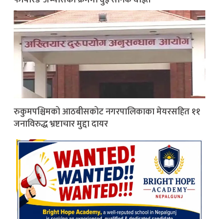
फायरिङ अभ्यासका क्रममा दुई सैनिक घाइते
रुकुमपश्चिमको आठबीसकोट नगरपालिकाका मेयरसहित ११
जनाविरुद्ध भ्रष्टाचार मुद्दा दायर