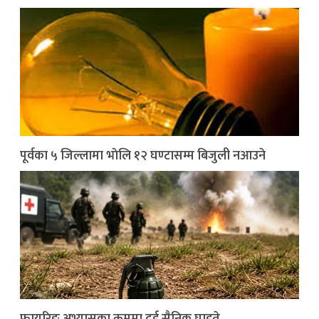
पूर्वका ५ जिल्लामा भाेलि १२ घण्टासम्म बिजुली नआउने