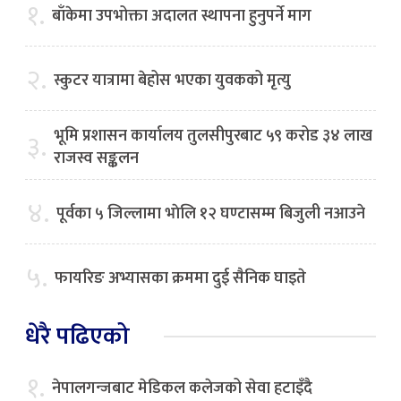
१.
बाँकेमा उपभोक्ता अदालत स्थापना हुनुपर्ने माग
२.
स्कुटर यात्रामा बेहोस भएका युवकको मृत्यु
भूमि प्रशासन कार्यालय तुलसीपुरबाट ५९ करोड ३४ लाख
३.
राजस्व सङ्कलन
४.
पूर्वका ५ जिल्लामा भाेलि १२ घण्टासम्म बिजुली नआउने
५.
फायरिङ अभ्यासका क्रममा दुई सैनिक घाइते
धेरै पढिएको
१.
नेपालगन्जबाट मेडिकल कलेजको सेवा हटाइँदै