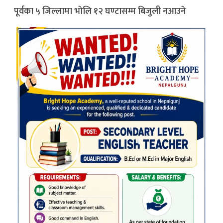
पूर्वका ५ जिल्लामा भाेलि १२ घण्टासम्म बिजुली नआउने