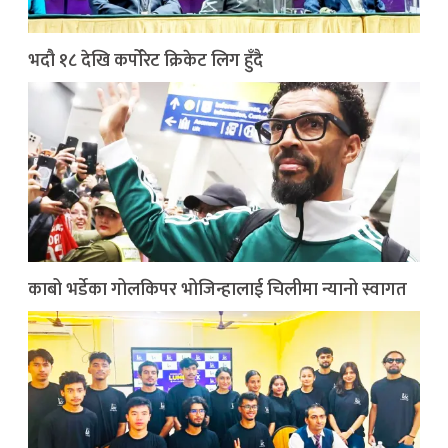
भदौ १८ देखि कर्पोरेट क्रिकेट लिग हुँदै
काबो भर्डेका गोलकिपर भोजिन्हालाई चिलीमा न्यानो स्वागत